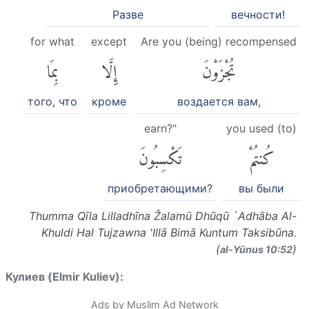
Разве
вечности!
for what
except
Are you (being) recompensed
تُجْزَوْنَ
إِلَّا
بِمَا
того, что
кроме
воздается вам,
earn?"
you used (to)
كُنتُمْ
تَكْسِبُونَ
приобретающими?
вы были
Thumma Qīla Lilladhīna Žalamū Dhūqū `Adhāba Al-
Khuldi Hal Tujzawna 'Illā Bimā Kuntum Taksibūna.
(
)
al-Yūnus 10:52
Кулиев (Elmir Kuliev):
Ads by Muslim Ad Network