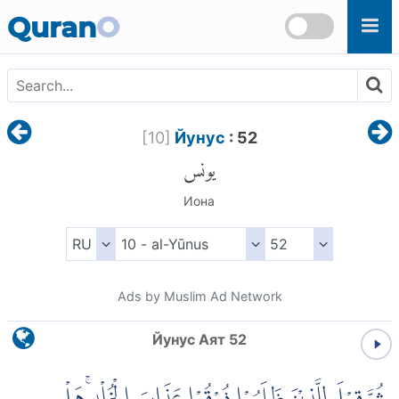
Skip to main content
Quran
O
[
10
]
Йунус
: 52
يونس
Иона
Ads by Muslim Ad Network
Йунус Аят 52