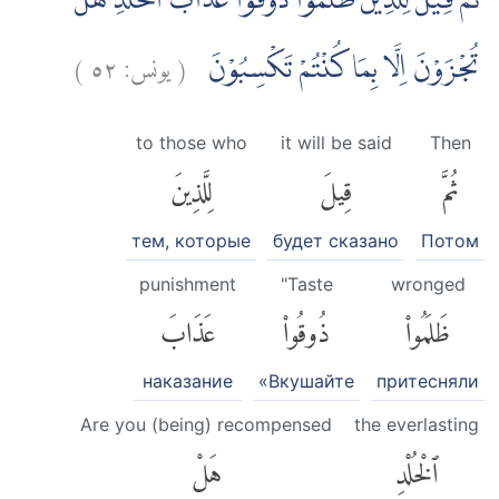
ثُمَّ قِيْلَ لِلَّذِيْنَ ظَلَمُوْا ذُوْقُوْا عَذَابَ الْخُلْدِۚ هَلْ
)
٥٢
يونس:
(
تُجْزَوْنَ اِلَّا بِمَا كُنْتُمْ تَكْسِبُوْنَ
to those who
it will be said
Then
ثُمَّ
قِيلَ
لِلَّذِينَ
тем, которые
будет сказано
Потом
punishment
"Taste
wronged
ظَلَمُوا۟
ذُوقُوا۟
عَذَابَ
наказание
«Вкушайте
притесняли
Are you (being) recompensed
the everlasting
ٱلْخُلْدِ
هَلْ