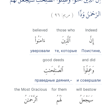
اِنَّ الَّذِيْنَ اٰمَنُوْا وَعَمِلُوا الصّٰلِحٰتِ سَيَجْعَلُ لَهُمُ
)
٩٦
مريم:
(
الرَّحْمٰنُ وُدًّا
believed
those who
Indeed
إِنَّ
ٱلَّذِينَ
ءَامَنُوا۟
уверовали
те, которые
Поистине,
good deeds
and did
وَعَمِلُوا۟
ٱلصَّٰلِحَٰتِ
праведные деяния,–
и совершали
the Most Gracious
for them
will bestow
سَيَجْعَلُ
لَهُمُ
ٱلرَّحْمَٰنُ