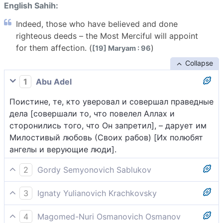
English Sahih:
Indeed, those who have believed and done
righteous deeds – the Most Merciful will appoint
for them affection. (
)
[19] Maryam : 96
Collapse
1
Abu Adel
Поистине, те, кто уверовал и совершал праведные
дела [совершали то, что повелел Аллах и
сторонились того, что Он запретил], – дарует им
Милостивый любовь (Своих рабов) [Их полюбят
ангелы и верующие люди].
2
Gordy Semyonovich Sablukov
Истинно, к тем, которые были верующими и
3
Ignaty Yulianovich Krachkovsky
делали доброе, Милостивый проявит любовь
Поистине, те, кто уверовал и творил добрые дела,
Свою.
4
Magomed-Nuri Osmanovich Osmanov