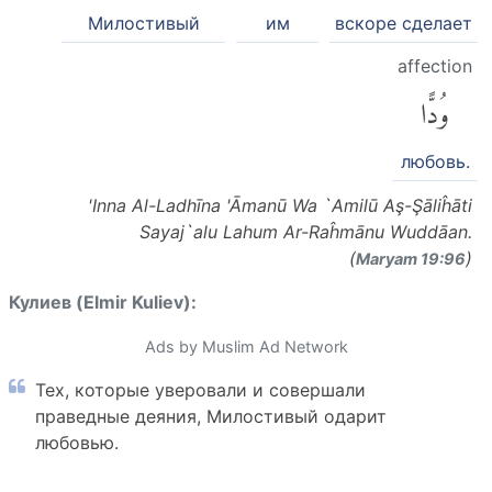
Милостивый
им
вскоре сделает
affection
وُدًّا
любовь.
'Inna Al-Ladhīna 'Āmanū Wa `Amilū Aş-Şāliĥāti
Sayaj`alu Lahum Ar-Raĥmānu Wuddāan.
(
)
Maryam 19:96
Кулиев (Elmir Kuliev):
Ads by Muslim Ad Network
Тех, которые уверовали и совершали
праведные деяния, Милостивый одарит
любовью.