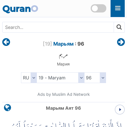
Skip to main content
Quran
O
[
19
]
Марьям
: 96
مريم
Мария
Ads by Muslim Ad Network
Марьям Аят 96