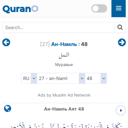
Skip to main content
Quran
O
[
27
]
Ан-Намль
: 48
النمل
Муравьи
Ads by Muslim Ad Network
Ан-Намль Аят 48