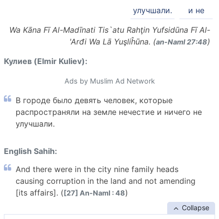
улучшали.
и не
Wa Kāna Fī Al-Madīnati Tis`atu Rahţin Yufsidūna Fī Al-
'Arđi Wa Lā Yuşliĥūna. (
)
an-Naml 27:48
Кулиев (Elmir Kuliev):
Ads by Muslim Ad Network
В городе было девять человек, которые
распространяли на земле нечестие и ничего не
улучшали.
English Sahih:
And there were in the city nine family heads
causing corruption in the land and not amending
[its affairs]. (
)
[27] An-Naml : 48
Collapse