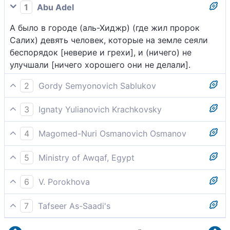
1
Abu Adel
А было в городе (аль-Хиджр) (где жил пророк
Салих) девять человек, которые на земле сеяли
беспорядок [неверие и грехи], и (ничего) не
улучшали [ничего хорошего они не делали].
2
Gordy Semyonovich Sablukov
В городе их было девять человек, которые в этой
3
Ignaty Yulianovich Krachkovsky
стране распространяли нечестие, и не делали
А было в городе девять человек, которые на
доброго.
4
Magomed-Nuri Osmanovich Osmanov
земле распространяли нечестие, а не благо.
В городе было девять человек, которые творили
5
Ministry of Awqaf, Egypt
на земле нечестие и не вершили добра.
В городе, где жил Салих, среди людей было
6
V. Porokhova
девять предводителей - скверных нечестивцев,
А были в городе том девять человек, Которые на
которые творили нечестие своими
7
Tafseer As-Saadi's
той земле нечестие творили, Никак к благому не
высказываниями и рассуждениями,
В городе было девять человек, которые
стремясь.
распространяя их по земле, и не творили добра.