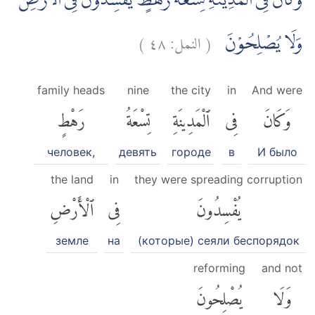
وَكَانَ فِى الْمَدِيْنَةِ تِسْعَةُ رَهْطٍ يُّفْسِدُوْنَ فِى الْاَرْضِ
)
٤٨
النمل:
(
وَلَا يُصْلِحُوْنَ
family heads
nine
the city
in
And were
وَكَانَ
فِى
ٱلْمَدِينَةِ
تِسْعَةُ
رَهْطٍ
человек,
девять
городе
в
И было
the land
in
they were spreading corruption
يُفْسِدُونَ
فِى
ٱلْأَرْضِ
земле
на
(которые) сеяли беспорядок
reforming
and not
وَلَا
يُصْلِحُونَ