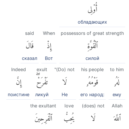
أُو۟لِى
обладающих
said
When
possessors of great strength
ٱلْقُوَّةِ
إِذْ
قَالَ
сказал
Вот
силой
Indeed
exult
"(Do) not
his people
to him
لَهُۥ
قَوْمُهُۥ
لَا
تَفْرَحْۖ
إِنَّ
поистине
ликуй
Не
его народ:
ему
the exultant
love
(does) not
Allah
ٱللَّهَ
لَا
يُحِبُّ
ٱلْفَرِحِينَ