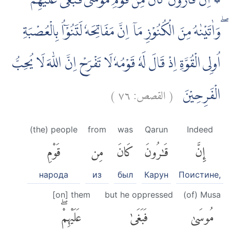
۞ اِنَّ قَارُوْنَ كَانَ مِنْ قَوْمِ مُوْسٰى فَبَغٰى عَلَيْهِمْ
ۖوَاٰتَيْنٰهُ مِنَ الْكُنُوْزِ مَآ اِنَّ مَفَاتِحَهٗ لَتَنُوْۤاُ بِالْعُصْبَةِ
اُولِى الْقُوَّةِ اِذْ قَالَ لَهٗ قَوْمُهٗ لَا تَفْرَحْ اِنَّ اللّٰهَ لَا يُحِبُّ
)
٧٦
القصص:
(
الْفَرِحِيْنَ
(the) people
from
was
Qarun
Indeed
إِنَّ
قَٰرُونَ
كَانَ
مِن
قَوْمِ
народа
из
был
Карун
Поистине,
[on] them
but he oppressed
(of) Musa
مُوسَىٰ
فَبَغَىٰ
عَلَيْهِمْۖ