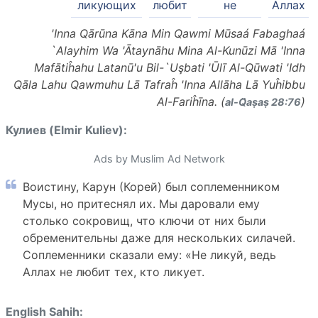
ликующих
любит
не
Аллах
'Inna Qārūna Kāna Min Qawmi Mūsaá Fabaghaá
`Alayhim Wa 'Ātaynāhu Mina Al-Kunūzi Mā 'Inna
Mafātiĥahu Latanū'u Bil-`Uşbati 'Ūlī Al-Qūwati 'Idh
Qāla Lahu Qawmuhu Lā Tafraĥ 'Inna Allāha Lā Yuĥibbu
Al-Fariĥīna. (
)
al-Q̈aṣaṣ 28:76
Кулиев (Elmir Kuliev):
Ads by Muslim Ad Network
Воистину, Карун (Корей) был соплеменником
Мусы, но притеснял их. Мы даровали ему
столько сокровищ, что ключи от них были
обременительны даже для нескольких силачей.
Соплеменники сказали ему: «Не ликуй, ведь
Аллах не любит тех, кто ликует.
English Sahih: