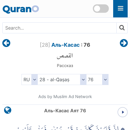
Skip to main content
Quran
O
[
28
]
Аль-Касас
: 76
القصص
Рассказ
Ads by Muslim Ad Network
Аль-Касас Аят 76