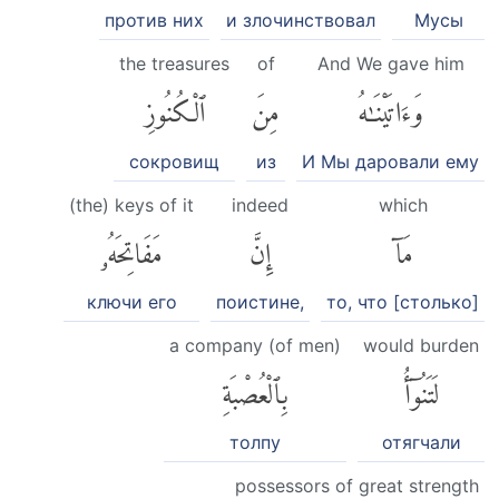
против них
и злочинствовал
Мусы
the treasures
of
And We gave him
وَءَاتَيْنَٰهُ
مِنَ
ٱلْكُنُوزِ
сокровищ
из
И Мы даровали ему
(the) keys of it
indeed
which
مَآ
إِنَّ
مَفَاتِحَهُۥ
ключи его
поистине,
то, что [столько]
a company (of men)
would burden
لَتَنُوٓأُ
بِٱلْعُصْبَةِ
толпу
отягчали
possessors of great strength