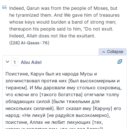
Indeed, Qarun was from the people of Moses, but
he tyrannized them. And We gave him of treasures
whose keys would burden a band of strong men;
thereupon his people said to him, "Do not exult.
Indeed, Allah does not like the exultant.
(
)
[28] Al-Qasas : 76
Collapse
1
Abu Adel
Поистине, Карун был из народа Мусы и
злочинствовал против них [был высокомерным и
тираном]. И Мы даровали ему столько сокровищ,
что ключи его [такого богатства] отягчали толпу
обладающих силой [были тяжелыми для
нескольких силачей]. Вот сказал ему [Каруну] его
народ: «Не ликуй [не радуйся высокомерно],
поистине, Аллах не любит ликующих [тех,
которые гордятся тем, что им дал Аллах]!