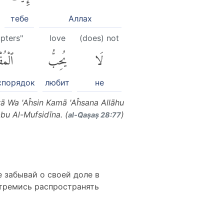
тебе
Аллах
pters"
love
(does) not
لَا
يُحِبُّ
ٱلْمُ
спорядок
любит
не
ā Wa 'Aĥsin Kamā 'Aĥsana Allāhu
bbu Al-Mufsidīna. (
)
al-Q̈aṣaṣ 28:77
е забывай о своей доле в
стремись распространять