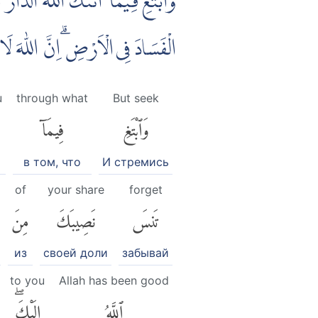
وَابْتَغِ فِيْمَآ اٰتٰىكَ اللّٰهُ الدَّار
الْفَسَادَ فِى الْاَرْضِ ۗاِنَّ اللّٰهَ ل
u
through what
But seek
وَٱبْتَغِ
فِيمَآ
в том, что
И стремись
of
your share
forget
تَنسَ
نَصِيبَكَ
مِنَ
из
своей доли
забывай
to you
Allah has been good
ٱللَّهُ
إِلَيْكَۖ