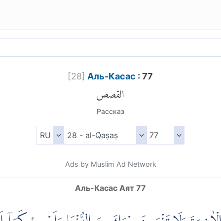
[
28
]
Аль-Касас
: 77
القصص
Рассказ
Ads by Muslim Ad Network
Аль-Касас Аят 77