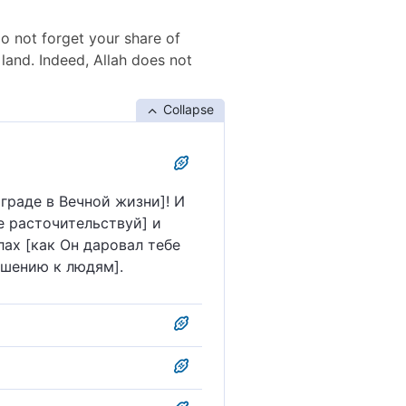
do not forget your share of
land. Indeed, Allah does not
Collapse
граде в Вечной жизни]! И
е расточительствуй] и
ах [как Он даровал тебе
ошению к людям].
дешней жизни; благотвори
Бог не любит
его удела в этом мире и