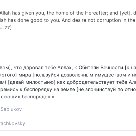
Allah has given you, the home of the Hereafter; and [yet], 
ah has done good to you. And desire not corruption in the 
)
 : 77
ом), что даровал тебе Аллах, к Обители Вечности [к на
 (этого) мира [пользуйся дозволенным имуществом и н
м) [давай милостыню] как добродетельствует тебе Алл
тремись к беспорядку на земле [не злочинствуй по отн
т сеющих беспорядок!»
Sablukov
ог, ищи будущего жилища; не забывай своей участи в з
Krachkovsky
ог тебе; не желай распространять по земле нечестия: 
ровал тебе Аллах, к жилью последнему! Не забывай сво
ия".