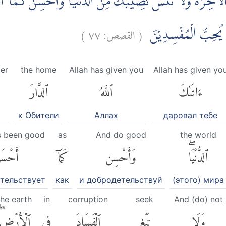
َ الْاٰخِرَةَ وَلَا تَنْسَ نَصِيْبَكَ مِنَ الدُّنْيَا وَاَحْسِنْ كَمَآ اَح
)
٧٧
القصص:
(
َا يُحِبُّ الْمُفْسِدِيْنَ
ter
the home
Allah has given you
Allah has given yo
ءَاتَىٰكَ
ٱللَّهُ
ٱلدَّارَ
к Обители
Аллах
даровал тебе
s been good
as
And do good
the world
ٱلدُّنْيَاۖ
وَأَحْسِن
كَمَآ
أَحْسَ
тельствует
как
и добродетельствуй
(этого) мира
the earth
in
corruption
seek
And (do) not
وَلَا
تَبْغِ
ٱلْفَسَادَ
فِى
ٱلْأَرْضِۖ