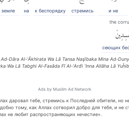
земле
на
к беспорядку
стремись
и не
the corru
فْسِدِينَ
сеющих бе
u Ad-Dāra Al-'Ākhirata Wa Lā Tansa Naşībaka Mina Ad-Duny
ayka Wa Lā Tabghi Al-Fasāda Fī Al-'Arđi 'Inna Allāha Lā Yuĥi
Ads by Muslim Ad Network
лах даровал тебе, стремись к Последней обители, но н
добно тому, как Аллах сотворил добро для тебя, и не 
ллах не любит распространяющих нечестие».