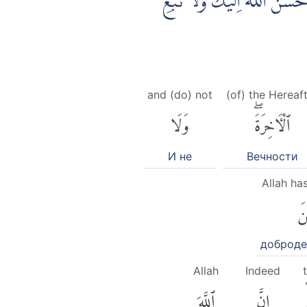
ْسَنَ اللّٰهُ اِلَيْكَ وَلَا تَبْغِ
and (do) not
(of) the Hereaf
ٱلْءَاخِرَةَۖ
وَلَا
И не
Вечности
Allah ha
نَ
доброде
Allah
Indeed
إِنَّ
ٱللَّهَ