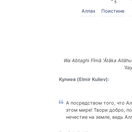
Аллах
Поистине
Wa Abtaghi Fīmā 'Ātāka Allāh
'Il
Кулиев (Elmir Kuliev):
А посредством того, что Ал
этом мире! Твори добро, по
нечестие на земле, ведь А