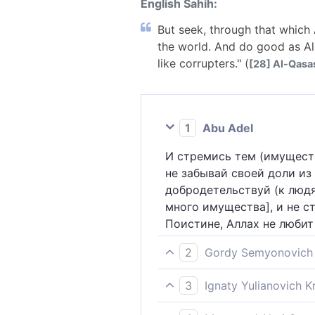
English Sahih:
But seek, through that which 
the world. And do good as All
like corrupters." (
[28] Al-Qasas
1
Abu Adel
И стремись тем (имуществ
не забывай своей доли из
добродетельствуй (к людя
много имущества], и не с
Поистине, Аллах не люби
2
Gordy Semyonovich 
Тем, что доставил тебе Б
3
Ignaty Yulianovich 
другим, как благотворит Б
И стремись в том, что да
распространителей нечест