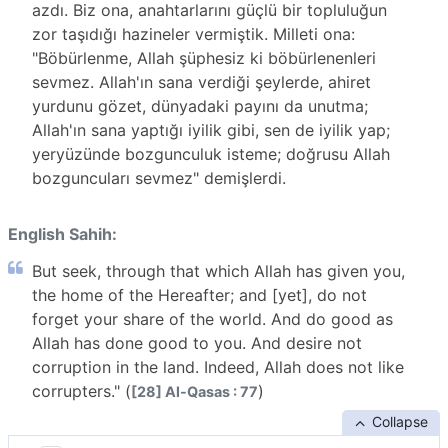
azdı. Biz ona, anahtarlarını güçlü bir topluluğun
zor taşıdığı hazineler vermiştik. Milleti ona:
"Böbürlenme, Allah şüphesiz ki böbürlenenleri
sevmez. Allah'ın sana verdiği şeylerde, ahiret
yurdunu gözet, dünyadaki payını da unutma;
Allah'ın sana yaptığı iyilik gibi, sen de iyilik yap;
yeryüzünde bozgunculuk isteme; doğrusu Allah
bozguncuları sevmez" demişlerdi.
English Sahih:
But seek, through that which Allah has given you,
the home of the Hereafter; and [yet], do not
forget your share of the world. And do good as
Allah has done good to you. And desire not
corruption in the land. Indeed, Allah does not like
corrupters." (
)
[28] Al-Qasas : 77
Collapse