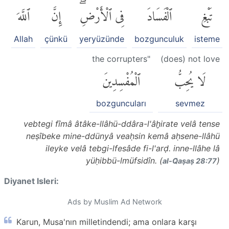
تَبْغِ
ٱلْفَسَادَ
فِى ٱلْأَرْضِۖ
إِنَّ
ٱللَّهَ
Allah
çünkü
yeryüzünde
bozgunculuk
isteme
the corrupters"
(does) not love
لَا يُحِبُّ
ٱلْمُفْسِدِينَ
bozguncuları
sevmez
vebtegi fîmâ âtâke-llâhü-ddâra-l'âḫirate velâ tense
neṣîbeke mine-ddünyâ veaḥsin kemâ aḥsene-llâhü
ileyke velâ tebgi-lfesâde fi-l'arḍ. inne-llâhe lâ
yüḥibbü-lmüfsidîn. (
)
al-Q̈aṣaṣ 28:77
Diyanet Isleri:
Ads by Muslim Ad Network
Karun, Musa'nın milletindendi; ama onlara karşı