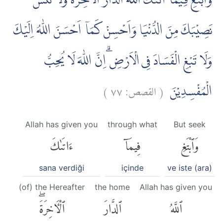
وَابْتَغِ فِيْمَآ اٰتٰىكَ اللّٰهُ الدَّارَ الْاٰخِرَةَ وَلَا تَنْسَ
نَصِيْبَكَ مِنَ الدُّنْيَا وَاَحْسِنْ كَمَآ اَحْسَنَ اللّٰهُ اِلَيْكَ
وَلَا تَبْغِ الْفَسَادَ فِى الْاَرْضِ ۗاِنَّ اللّٰهَ لَا يُحِبُّ
)
٧٧
القصص:
(
الْمُفْسِدِيْنَ
Allah has given you
through what
But seek
وَٱبْتَغِ
فِيمَآ
ءَاتَىٰكَ
sana verdiği
içinde
ve iste (ara)
(of) the Hereafter
the home
Allah has given you
ٱللَّهُ
ٱلدَّارَ
ٱلْءَاخِرَةَۖ