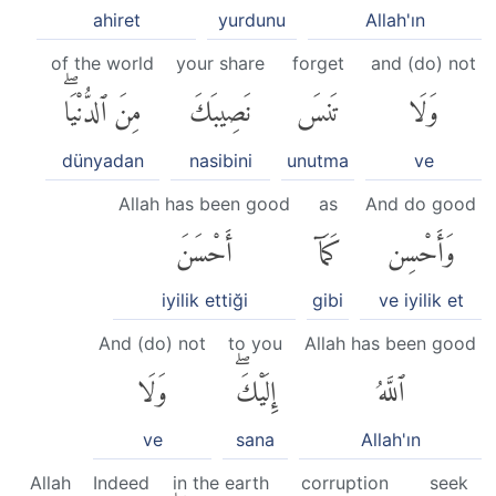
ahiret
yurdunu
Allah'ın
of the world
your share
forget
and (do) not
وَلَا
تَنسَ
نَصِيبَكَ
مِنَ ٱلدُّنْيَاۖ
dünyadan
nasibini
unutma
ve
Allah has been good
as
And do good
وَأَحْسِن
كَمَآ
أَحْسَنَ
iyilik ettiği
gibi
ve iyilik et
And (do) not
to you
Allah has been good
ٱللَّهُ
إِلَيْكَۖ
وَلَا
ve
sana
Allah'ın
Allah
Indeed
in the earth
corruption
seek