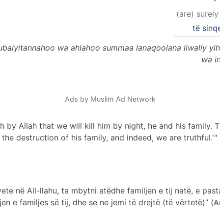
(are) surely 
të sinqe
ubaiyitannahoo wa ahlahoo summaa lanaqoolana liwaliy yih
wa i
Ads by Muslim Ad Network
 by Allah that we will kill him by night, he and his family. 
the destruction of his family, and indeed, we are truthful.'" 
e në All-llahu, ta mbytni atëdhe familjen e tij natë, e pastaj
e familjes së tij, dhe se ne jemi të drejtë (të vërtetë)” (
A