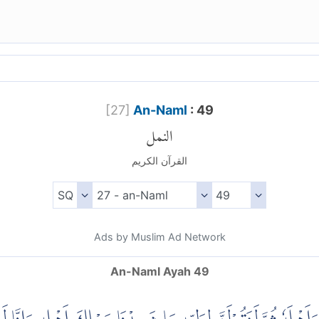
[
27
]
An-Naml
: 49
النمل
القرآن الكريم
Ads by Muslim Ad Network
An-Naml Ayah 49