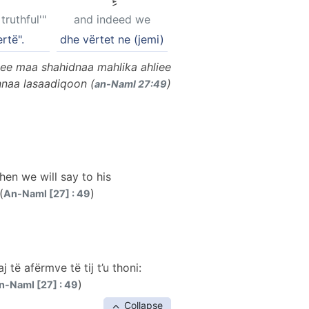
truthful'"
and indeed we
rtë".
dhe vërtet ne (jemi)
ee maa shahidnaa mahlika ahliee
nnaa lasaadiqoon (
)
an-Naml 27:49
Then we will say to his
(
)
An-Naml [27] : 49
 të afërmve të tij t’u thoni:
)
n-Naml [27] : 49
Collapse