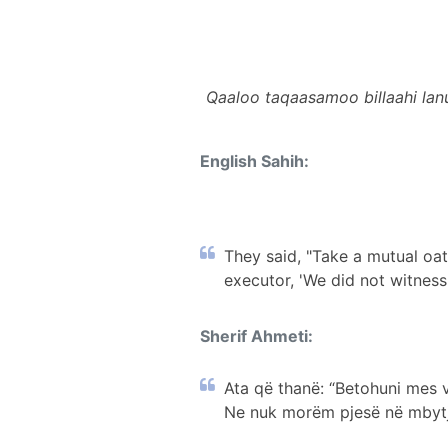
Qaaloo taqaasamoo billaahi lan
English Sahih:
They said, "Take a mutual oath
executor, 'We did not witness 
Sherif Ahmeti:
Ata që thanë: “Betohuni mes vet
Ne nuk morëm pjesë në mbytjen 