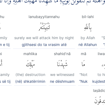
هٗ وَاَهْلَهٗ ثُمَّ لَنَقُوْلَنَّ لِوَلِيِّهٖ مَا شَهِدْنَا مَهْلِكَ اَهْلِهٖ وَاِن
ahu
lanubayyitannahu
bil-lahi
بِٱللَّهِ
لَنُبَيِّتَنَّهُۥ
و
amily
surely we will attack him by night
by Allah
"
 e tij
gjithsesi do ta vrasim atë
në Allahun
hi
mahlika
shahid'nā
mā
liwa
ِهِۦ
مَا
شَهِدْنَا
مَهْلِكَ
أَه
family
(the) destruction
we witnessed
"Not
to h
 së tij
(në) shkatërrimin
ne dëshmuam
"Nuk
kujdesta
laṣādi
دِقُونَ