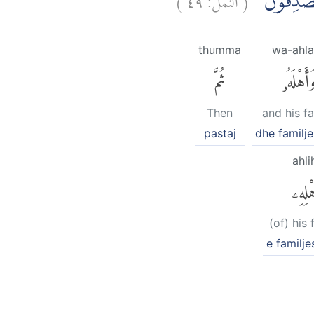
َّا لَصٰدِقُوْنَ
thumma
wa-ahl
َأَهْلَهُۥ
ثُمَّ
Then
and his f
pastaj
dhe familjen
ahli
ْلِهِۦ
(of) his 
e familjes