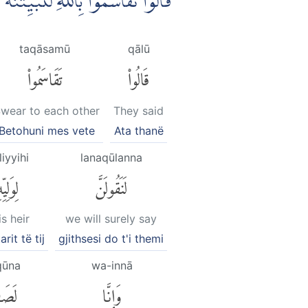
قَالُوْا تَقَاسَمُوْا بِاللّٰهِ لَنُبَيِّتَنَّ
taqāsamū
qālū
قَالُوا۟
تَقَاسَمُوا۟
Swear to each other
They said
"Betohuni mes vete
Ata thanë
liyyihi
lanaqūlanna
لَنَقُولَنَّ
لِوَلِيّ
is heir
we will surely say
rit të tij
gjithsesi do t'i themi
qūna
wa-innā
وَإِنَّا
لَصَٰ