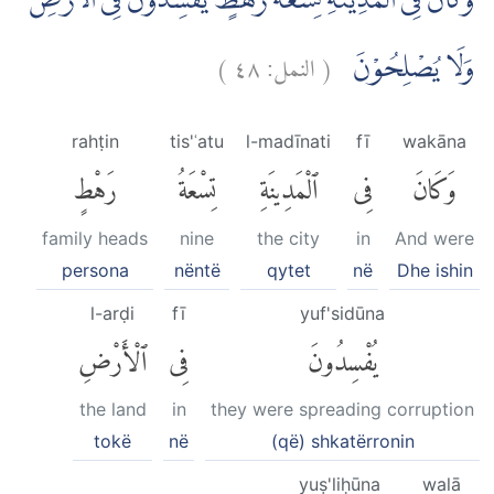
وَكَانَ فِى الْمَدِيْنَةِ تِسْعَةُ رَهْطٍ يُّفْسِدُوْنَ فِى الْاَرْضِ
)
٤٨
النمل:
(
وَلَا يُصْلِحُوْنَ
rahṭin
tis'ʿatu
l-madīnati
fī
wakāna
وَكَانَ
فِى
ٱلْمَدِينَةِ
تِسْعَةُ
رَهْطٍ
family heads
nine
the city
in
And were
persona
nëntë
qytet
në
Dhe ishin
l-arḍi
fī
yuf'sidūna
يُفْسِدُونَ
فِى
ٱلْأَرْضِ
the land
in
they were spreading corruption
tokë
në
(që) shkatërronin
yuṣ'liḥūna
walā