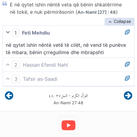
E në qytet ishin nëntë veta që bënin shkatërrime
në tokë, e nuk përmirësonin (
)
An-Naml [27] : 48
Collapse
1
Feti Mehdiu
në qytet ishin nëntë vetë të cilët, në vend të punëve
të mbara, bënin çrregullime dhe mbrapshti
2
Hassan Efendi Nahi
Në qytet kishin qenë nëntë vetë që bënin ngatërresa
3
Tafsir as-Saadi
e nuk vinin rregull.
Në qytet ishin nëntë veta që bënin shkatërrime në
٤٨
:
٢٧
النمل
القرآن الكريم
-
tokë dhe nuk donin të përmirësonin. -
An-Naml
27
:
48
Në qytetin ku ishte Salihu, ishin nëntë veta që Zoti
thotë se synonin dhe përhapin veçse shkatërime në
tokë dhe nuk sillnin asnjë përmirësim. Ata ishin
përgatitur që të luftonin kundër Salihut dhe për të
shpifur kundër besimit dhe fesë, ku i ftonte njerëzit.