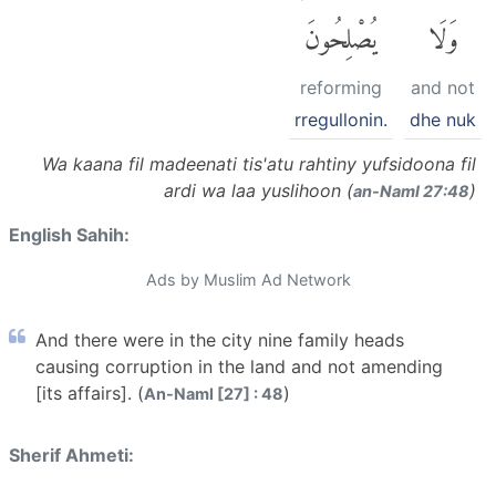
وَلَا
يُصْلِحُونَ
reforming
and not
rregullonin.
dhe nuk
Wa kaana fil madeenati tis'atu rahtiny yufsidoona fil
ardi wa laa yuslihoon (
)
an-Naml 27:48
English Sahih:
Ads by Muslim Ad Network
And there were in the city nine family heads
causing corruption in the land and not amending
[its affairs]. (
)
An-Naml [27] : 48
Sherif Ahmeti: