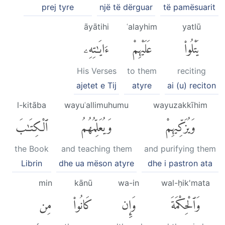
prej tyre
një të dërguar
të pamësuarit
āyātihi
ʿalayhim
yatlū
يَتْلُوا۟
عَلَيْهِمْ
ءَايَٰتِهِۦ
His Verses
to them
reciting
ajetet e Tij
atyre
ai (u) reciton
l-kitāba
wayuʿallimuhumu
wayuzakkīhim
وَيُزَكِّيهِمْ
وَيُعَلِّمُهُمُ
ٱلْكِتَٰبَ
the Book
and teaching them
and purifying them
Librin
dhe ua mëson atyre
dhe i pastron ata
min
kānū
wa-in
wal-ḥik'mata
وَٱلْحِكْمَةَ
وَإِن
كَانُوا۟
مِن