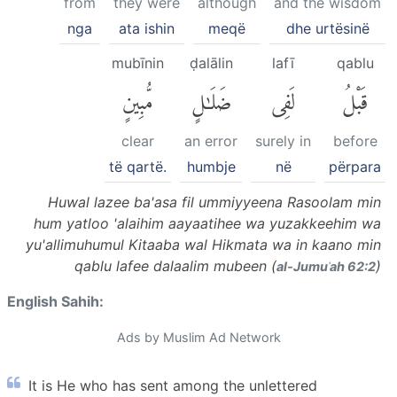
from
they were
although
and the wisdom
nga
ata ishin
meqë
dhe urtësinë
mubīnin
ḍalālin
lafī
qablu
قَبْلُ
لَفِى
ضَلَٰلٍ
مُّبِينٍ
clear
an error
surely in
before
të qartë.
humbje
në
përpara
Huwal lazee ba'asa fil ummiyyeena Rasoolam min
hum yatloo 'alaihim aayaatihee wa yuzakkeehim wa
yu'allimuhumul Kitaaba wal Hikmata wa in kaano min
qablu lafee dalaalim mubeen (
)
al-Jumuʿah 62:2
English Sahih:
Ads by Muslim Ad Network
It is He who has sent among the unlettered