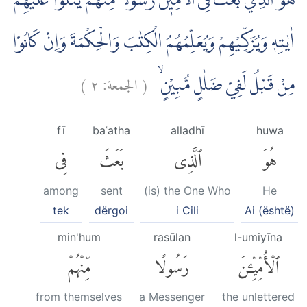
هُوَ الَّذِيْ بَعَثَ فِى الْاُمِّيّٖنَ رَسُوْلًا مِّنْهُمْ يَتْلُوْا عَلَيْهِمْ
اٰيٰتِهٖ وَيُزَكِّيْهِمْ وَيُعَلِّمُهُمُ الْكِتٰبَ وَالْحِكْمَةَ وَاِنْ كَانُوْا
)
٢
الجمعة:
(
مِنْ قَبْلُ لَفِيْ ضَلٰلٍ مُّبِيْنٍۙ
fī
baʿatha
alladhī
huwa
هُوَ
ٱلَّذِى
بَعَثَ
فِى
among
sent
(is) the One Who
He
tek
dërgoi
i Cili
Ai (është)
min'hum
rasūlan
l-umiyīna
ٱلْأُمِّيِّۦنَ
رَسُولًا
مِّنْهُمْ
from themselves
a Messenger
the unlettered