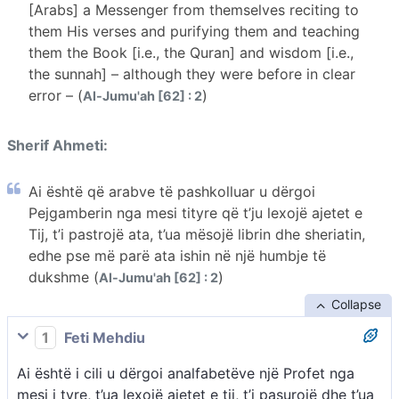
[Arabs] a Messenger from themselves reciting to
them His verses and purifying them and teaching
them the Book [i.e., the Quran] and wisdom [i.e.,
the sunnah] – although they were before in clear
error – (
)
Al-Jumu'ah [62] : 2
Sherif Ahmeti:
Ai është që arabve të pashkolluar u dërgoi
Pejgamberin nga mesi tityre që t’ju lexojë ajetet e
Tij, t’i pastrojë ata, t’ua mësojë librin dhe sheriatin,
edhe pse më parë ata ishin në një humbje të
dukshme (
)
Al-Jumu'ah [62] : 2
Collapse
1
Feti Mehdiu
Ai është i cili u dërgoi analfabetëve një Profet nga
mesi i tyre, t’ua lexojë ajetet e tij, t’i pasurojë dhe t’ua