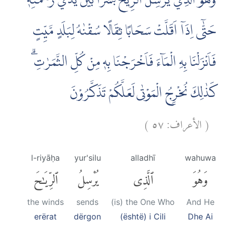
وَهُوَ الَّذِيْ يُرْسِلُ الرِّيٰحَ بُشْرًاۢ بَيْنَ يَدَيْ رَحْمَتِهٖۗ
حَتّٰٓى اِذَآ اَقَلَّتْ سَحَابًا ثِقَالًا سُقْنٰهُ لِبَلَدٍ مَّيِّتٍ
فَاَنْزَلْنَا بِهِ الْمَاۤءَ فَاَخْرَجْنَا بِهٖ مِنْ كُلِّ الثَّمَرٰتِۗ
كَذٰلِكَ نُخْرِجُ الْمَوْتٰى لَعَلَّكُمْ تَذَكَّرُوْنَ
)
٥٧
الأعراف:
(
l-riyāḥa
yur'silu
alladhī
wahuwa
وَهُوَ
ٱلَّذِى
يُرْسِلُ
ٱلرِّيَٰحَ
the winds
sends
(is) the One Who
And He
erërat
dërgon
(është) i Cili
Dhe Ai