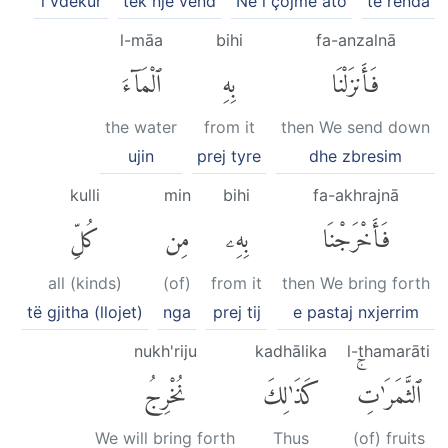
i vdekur
tek një vend
Ne i çojmë ato
të rënda
l-māa
bihi
fa-anzalnā
فَأَنزَلْنَا
بِهِ
ٱلْمَآءَ
the water
from it
then We send down
ujin
prej tyre
dhe zbresim
kulli
min
bihi
fa-akhrajnā
فَأَخْرَجْنَا
بِهِۦ
مِن
كُلِّ
all (kinds)
(of)
from it
then We bring forth
të gjitha (llojet)
nga
prej tij
e pastaj nxjerrim
nukh'riju
kadhālika
l-thamarāti
ٱلثَّمَرَٰتِۚ
كَذَٰلِكَ
نُخْرِجُ
We will bring forth
Thus
(of) fruits