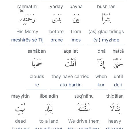
raḥmatihi
yaday
bayna
bush'ran
بُشْرًۢا
بَيْنَ
يَدَىْ
رَحْمَتِهِۦۖ
His Mercy
before
from
(as) glad tidings
mëshirës së Tij
pranë
mes
(si) myzhde
saḥāban
aqallat
idhā
ḥattā
حَتَّىٰٓ
إِذَآ
أَقَلَّتْ
سَحَابًا
clouds
they have carried
when
until
re
ato bartin
kur
deri
mayyitin
libaladin
suq'nāhu
thiqālan
ثِقَالًا
سُقْنَٰهُ
لِبَلَدٍ
مَّيِّتٍ
dead
to a land
We drive them
heavy