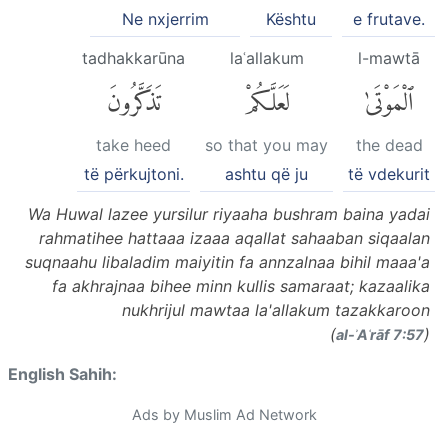
Ne nxjerrim
Kështu
e frutave.
tadhakkarūna
laʿallakum
l-mawtā
ٱلْمَوْتَىٰ
لَعَلَّكُمْ
تَذَكَّرُونَ
take heed
so that you may
the dead
të përkujtoni.
ashtu që ju
të vdekurit
Wa Huwal lazee yursilur riyaaha bushram baina yadai
rahmatihee hattaaa izaaa aqallat sahaaban siqaalan
suqnaahu libaladim maiyitin fa annzalnaa bihil maaa'a
fa akhrajnaa bihee minn kullis samaraat; kazaalika
nukhrijul mawtaa la'allakum tazakkaroon
(
)
al-ʾAʿrāf 7:57
English Sahih:
Ads by Muslim Ad Network