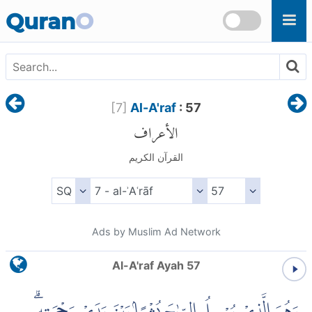
Skip to main content
Quran
O
[
7
]
Al-A'raf
: 57
الأعراف
القرآن الكريم
Ads by Muslim Ad Network
Al-A'raf Ayah 57