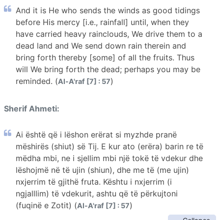
And it is He who sends the winds as good tidings
before His mercy [i.e., rainfall] until, when they
have carried heavy rainclouds, We drive them to a
dead land and We send down rain therein and
bring forth thereby [some] of all the fruits. Thus
will We bring forth the dead; perhaps you may be
reminded. (
)
Al-A'raf [7] : 57
Sherif Ahmeti:
Ai është që i lëshon erërat si myzhde pranë
mëshirës (shiut) së Tij. E kur ato (erëra) barin re të
mëdha mbi, ne i sjellim mbi një tokë të vdekur dhe
lëshojmë në të ujin (shiun), dhe me të (me ujin)
nxjerrim të gjithë fruta. Kështu i nxjerrim (i
ngjalllim) të vdekurit, ashtu që të përkujtoni
(fuqinë e Zotit) (
)
Al-A'raf [7] : 57