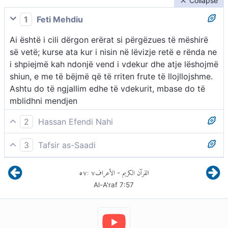
Collapse
1
Feti Mehdiu
Ai është i cili dërgon erërat si përgëzues të mëshirë
së vetë; kurse ata kur i nisin në lëvizje retë e rënda ne
i shpiejmë kah ndonjë vend i vdekur dhe atje lëshojmë
shiun, e me të bëjmë që të rriten frute të llojllojshme.
Ashtu do të ngjallim edhe të vdekurit, mbase do të
mblidhni mendjen
2
Hassan Efendi Nahi
Ai i dërgon erërat si lajmëtare të mëshirës së Tij. Kur
3
Tafsir as-Saadi
erërat lëvizin retë e rënda me shi, Ai i çon ato tek
Allahu i Madhëruar na shpalos një shenjë të pushtetit
ndonjë vend i vdekur, ku lëshon shi dhe me anë të tij
٥٧
:
٧
الأعراف
القرآن الكريم
-
dhe mëshirës së Tij të pamatë kur thotë:
nxjerr lloj-lloj frutash; po kështu do t’i ringjallë edhe të
Al-A'raf
7
:
57
vdekurit. Këta janë shembuj që t’ua vini veshin.
Është Ai që i lëshon erërat si përgëzim para mëshirës
së Tij. - Është Allahu që i dërgon erërat