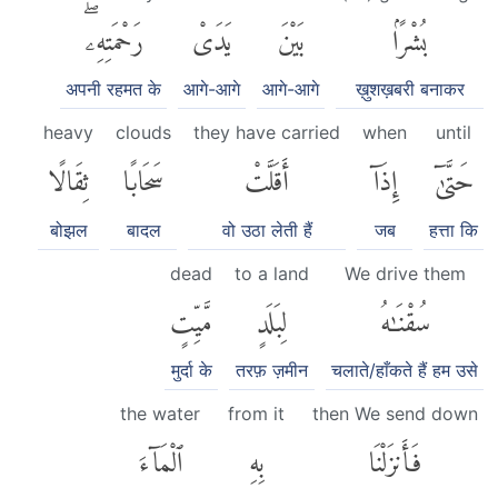
بُشْرًۢا
بَيْنَ
يَدَىْ
رَحْمَتِهِۦۖ
अपनी रहमत के
आगे-आगे
आगे-आगे
ख़ुशख़बरी बनाकर
heavy
clouds
they have carried
when
until
حَتَّىٰٓ
إِذَآ
أَقَلَّتْ
سَحَابًا
ثِقَالًا
बोझल
बादल
वो उठा लेती हैं
जब
हत्ता कि
dead
to a land
We drive them
سُقْنَٰهُ
لِبَلَدٍ
مَّيِّتٍ
मुर्दा के
तरफ़ ज़मीन
चलाते/हाँकते हैं हम उसे
the water
from it
then We send down
فَأَنزَلْنَا
بِهِ
ٱلْمَآءَ