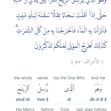
وَهُوَ الَّذِيْ يُرْسِلُ الرِّيٰحَ بُشْرًاۢ بَيْنَ يَدَيْ رَحْمَتِهٖۗ
حَتّٰٓى اِذَآ اَقَلَّتْ سَحَابًا ثِقَالًا سُقْنٰهُ لِبَلَدٍ مَّيِّتٍ
فَاَنْزَلْنَا بِهِ الْمَاۤءَ فَاَخْرَجْنَا بِهٖ مِنْ كُلِّ الثَّمَرٰتِۗ
كَذٰلِكَ نُخْرِجُ الْمَوْتٰى لَعَلَّكُمْ تَذَكَّرُوْنَ
)
٥٧
الأعراف:
(
the winds
sends
(is) the One Who
And He
وَهُوَ
ٱلَّذِى
يُرْسِلُ
ٱلرِّيَٰحَ
हवाओं को
भेजता है
जो
और वो ही है
His Mercy
before
from
(as) glad tidings