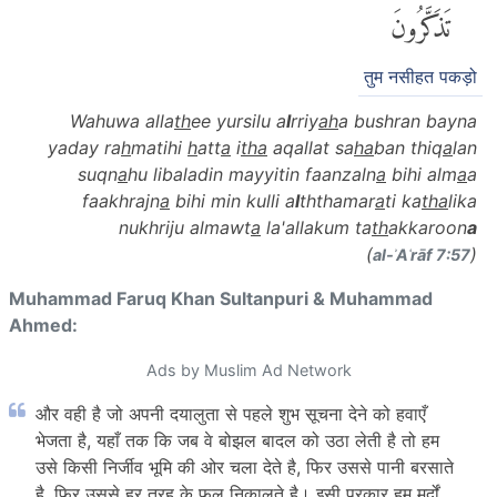
تَذَكَّرُونَ
तुम नसीहत पकड़ो
Wahuwa alla
th
ee yursilu a
l
rriy
ah
a bushran bayna
yaday ra
h
matihi
h
att
a
i
tha
aqallat sa
ha
ban thiq
a
lan
suqn
a
hu libaladin mayyitin faanzaln
a
bihi alm
a
a
faakhrajn
a
bihi min kulli a
l
ththamar
a
ti ka
tha
lika
nukhriju almawt
a
la'allakum ta
th
akkaroon
a
(
)
al-ʾAʿrāf 7:57
Muhammad Faruq Khan Sultanpuri & Muhammad
Ahmed:
Ads by Muslim Ad Network
और वही है जो अपनी दयालुता से पहले शुभ सूचना देने को हवाएँ
भेजता है, यहाँ तक कि जब वे बोझल बादल को उठा लेती है तो हम
उसे किसी निर्जीव भूमि की ओर चला देते है, फिर उससे पानी बरसाते
है, फिर उससे हर तरह के फल निकालते है। इसी प्रकार हम मुर्दों