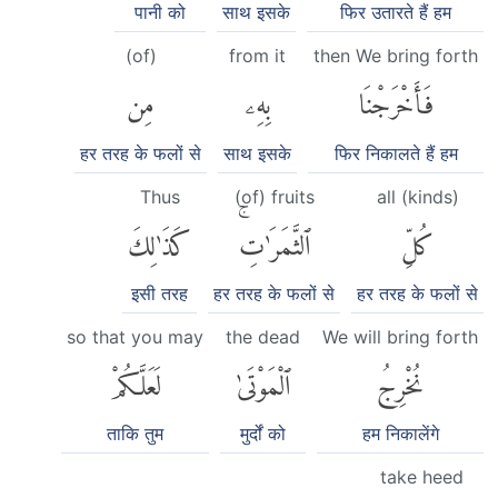
पानी को
साथ इसके
फिर उतारते हैं हम
(of)
from it
then We bring forth
فَأَخْرَجْنَا
بِهِۦ
مِن
हर तरह के फलों से
साथ इसके
फिर निकालते हैं हम
Thus
(of) fruits
all (kinds)
كُلِّ
ٱلثَّمَرَٰتِۚ
كَذَٰلِكَ
इसी तरह
हर तरह के फलों से
हर तरह के फलों से
so that you may
the dead
We will bring forth
نُخْرِجُ
ٱلْمَوْتَىٰ
لَعَلَّكُمْ
ताकि तुम
मुर्दों को
हम निकालेंगे
take heed