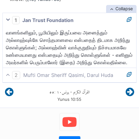
Collapse
1
Jan Trust Foundation
வானங்களிலும், பூமியிலும் இருப்பவை அனைத்தும்
அல்லாஹ்வுக்கே சொந்தமானவை என்பதைத் திடமாக அறிந்து
கொள்ளுங்கள்; அல்லாஹ்வின் வாக்குறுதியும் நிச்சயமாகவே
உண்மையானது என்பதையும் அறிந்து கொள்ளுங்கள் - எனினும்
அவர்களில் பெரும்பாலோர் (இதை) அறிந்து கொள்வதில்லை.
2
Mufti Omar Sheriff Qasimi, Darul Huda
வானங்கள் இன்னும் பூமியில் உள்ளவை நிச்சயமாக
٥٥
:
١٠
يونس
القرآن الكريم
-
அல்லாஹ்விற்குரியன என்பதை அறிந்து கொள்ளுங்கள்!
Yunus
10
:
55
நிச்சயமாக அல்லாஹ்வுடைய வாக்குறுதி உண்மையானது
என்பதை(யும்) அறிந்து கொள்ளுங்கள்! எனினும் அவர்களில்
அதிகமானவர்கள் அறியமாட்டார்கள்.