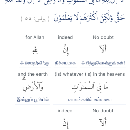
اَلَآ اِنَّ لِلّٰهِ مَا فِى السَّمٰوٰتِ وَالْاَرْضِۗ اَلَآ اِنَّ وَعْدَ اللّٰهِ
)
٥٥
يونس:
(
حَقٌّ وَّلٰكِنَّ اَكْثَرَهُمْ لَا يَعْلَمُوْنَ
for Allah
indeed
No doubt
أَلَآ
إِنَّ
لِلَّهِ
அல்லாஹ்விற்கு
நிச்சயமாக
அறிந்துகொள்ளுங்கள்!
and the earth
(is) whatever (is) in the heavens
مَا فِى ٱلسَّمَٰوَٰتِ
وَٱلْأَرْضِۗ
இன்னும் பூமியில்
வானங்களில் உள்ளவை
indeed
No doubt
أَلَآ
إِنَّ