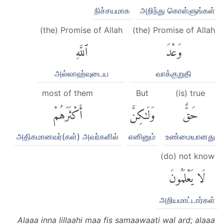
நிச்சயமாக
அறிந்து கொள்ளுங்கள்
(the) Promise of Allah
(the) Promise of Allah
وَعْدَ
ٱللَّهِ
அல்லாஹ்வுடைய
வாக்குறுதி
most of them
But
(is) true
حَقٌّ
وَلَٰكِنَّ
أَكْثَرَهُمْ
அதிகமானவர்(கள்) அவர்களில்
எனினும்
உண்மையானது
(do) not know
لَا يَعْلَمُونَ
அறியமாட்டார்கள்
Alaaa inna lillaahi maa fis samaawaati wal ard; alaaa