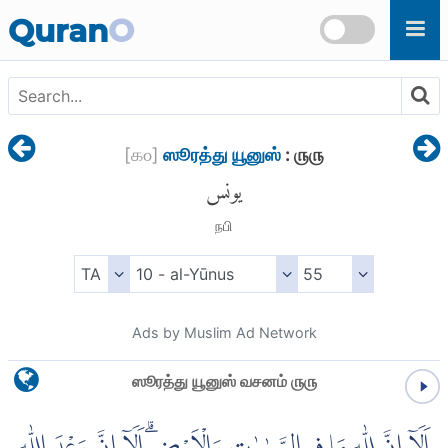
Skip to main content
Quran
O
[
௧௦
]
ஸூரத்து யூனுஸ்
: ௫௫
يونس
நபி
Ads by Muslim Ad Network
ஸூரத்து யூனுஸ் வசனம் ௫௫