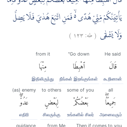
قَالَ اهْبِطَا مِنْهَا جَمِيعًاۢ بَعْضُكُمْ لِبَعْضٍ عَدُوٌّ ۚفَاِمَّا
يَأْتِيَنَّكُمْ مِّنِّيْ هُدًى ەۙ فَمَنِ اتَّبَعَ هُدٰيَ فَلَا يَضِلُّ
)
١٢٣
طه:
(
وَلَا يَشْقٰى
from it
"Go down
He said
قَالَ
ٱهْبِطَا
مِنْهَا
இதிலிருந்து
நீங்கள் இறங்குங்கள்
கூறினான்
(as) enemy
to others
some of you
all
جَمِيعًۢاۖ
بَعْضُكُمْ
لِبَعْضٍ
عَدُوٌّۖ
எதிரி
சிலருக்கு
உங்களில் சிலர்
அனைவரும்
guidance
from Me
Then if comes to you