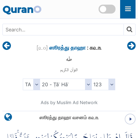
Skip to main content
Quran
O
[
௨௦
]
ஸூரத்து தாஹா
: ௧௨௩
طه
القرآن الكريم
Ads by Muslim Ad Network
ஸூரத்து தாஹா வசனம் ௧௨௩