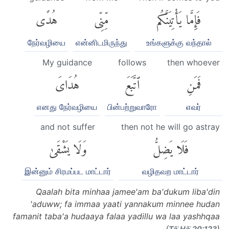
فَإِمَّا يَأْتِيَنَّكُم
مِّنِّى
هُدًى
நேர்வழியை
என்னிடமிருந்து
உங்களுக்கு வந்தால்
My guidance
follows
then whoever
فَمَنِ
ٱتَّبَعَ
هُدَاىَ
எனது நேர்வழியை
பின்பற்றுவாரோ
எவர்
and not suffer
then not he will go astray
فَلَا يَضِلُّ
وَلَا يَشْقَىٰ
இன்னும் சிரமப்பட மாட்டார்
வழிதவற மாட்டார்
Qaalah bita minhaa jamee'am ba'dukum liba'din
'aduww; fa immaa yaati yannakum minnee hudan
famanit taba'a hudaaya falaa yadillu wa laa yashhqaa
(
)
Ṭāʾ Hāʾ 20:123