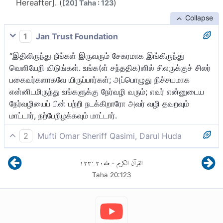
Hereafter]. (
)
[20] Taha : 123
Collapse
1
Jan Trust Foundation
“இதிலிருந்து நீங்கள் இருவரும் சேகரமாக இங்கிருந்து
வெளியேறி விடுங்கள். உங்க(ள் சந்ததிக)ளில் சிலருக்குச் சிலர்
பகைவர்களாகவே யிருப்பார்கள்; அப்பொழுது நிச்சயமாக
என்னிடமிருந்து உங்களுக்கு நேர்வழி வரும்; எவர் என்னுடைய
நேர்வழியைப் பின் பற்றி நடக்கிறாரோ அவர் வழி தவறவும்
மாட்டார், நற்பேறிழக்கவும் மாட்டார்.
2
Mufti Omar Sheriff Qasimi, Darul Huda
(அல்லாஹ்) கூறினான்: “நீங்கள் அனைவரும் இதிலிருந்து
١٢٣
:
٢٠
طه
القرآن الكريم
-
இறங்குங்கள். உங்களில் சிலர் சிலருக்கு எதிரி ஆவர்.
Taha
20
:
123
என்னிடமிருந்து உங்களுக்கு நேர்வழி வந்தால் எவர் எனது
நேர்வழியை பின்பற்றுவாரோ அவர் வழிதவற மாட்டார்;
(மறுமையில்) சிரமப்பட மாட்டார்.