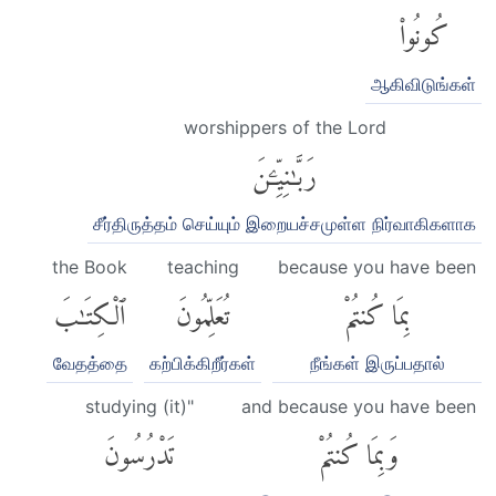
كُونُوا۟
ஆகிவிடுங்கள்
worshippers of the Lord
رَبَّٰنِيِّۦنَ
சீர்திருத்தம் செய்யும் இறையச்சமுள்ள நிர்வாகிகளாக
the Book
teaching
because you have been
بِمَا كُنتُمْ
تُعَلِّمُونَ
ٱلْكِتَٰبَ
வேதத்தை
கற்பிக்கிறீர்கள்
நீங்கள் இருப்பதால்
studying (it)"
and because you have been
وَبِمَا كُنتُمْ
تَدْرُسُونَ