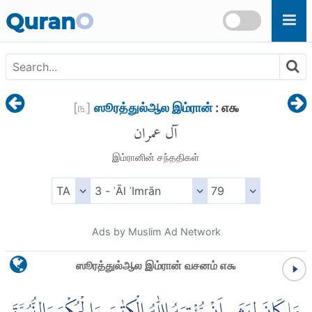
Skip to main content
Quran
O
[
௩
]
ஸூரத்துல்ஆல இம்ரான்
: ௭௯
آل عمران
இம்ரானின் சந்ததிகள்
Ads by Muslim Ad Network
ஸூரத்துல்ஆல இம்ரான் வசனம் ௭௯