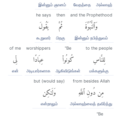
இன்னும் ஞானம்
வேதத்தை
அல்லாஹ்
he says
then
and the Prophethood
وَٱلنُّبُوَّةَ
ثُمَّ
يَقُولَ
கூறுவார்
பிறகு
இன்னும் நபித்துவம்
of me
worshippers
"Be
to the people
لِلنَّاسِ
كُونُوا۟
عِبَادًا
لِّى
என்
அடியார்களாக
ஆகிவிடுங்கள்
மக்களுக்கு
but (would say)
from besides Allah
مِن دُونِ ٱللَّهِ
وَلَٰكِن
என்றாலும்
அல்லாஹ்வைத் தவிர்த்து
"Be