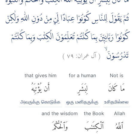
مَا كَانَ لِبَشَرٍ اَنْ يُّؤْتِيَهُ اللّٰهُ الْكِتٰبَ وَالْحُكْمَ وَالنُّبُوَّةَ
ثُمَّ يَقُوْلَ لِلنَّاسِ كُوْنُوْا عِبَادًا لِّيْ مِنْ دُوْنِ اللّٰهِ وَلٰكِنْ
كُوْنُوْا رَبَّانِيّٖنَ بِمَا كُنْتُمْ تُعَلِّمُوْنَ الْكِتٰبَ وَبِمَا كُنْتُمْ
)
٧٩
آل عمران:
(
تَدْرُسُوْنَ ۙ
that gives him
for a human
Not is
مَا كَانَ
لِبَشَرٍ
أَن يُؤْتِيَهُ
அவருக்கு கொடுக்க
ஒரு மனிதருக்கு
உசிதமில்லை
and the wisdom
the Book
Allah
ٱللَّهُ
ٱلْكِتَٰبَ
وَٱلْحُكْمَ