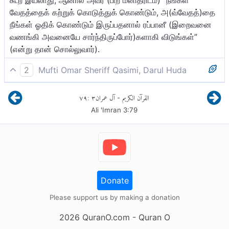
வேதத்தைக் கற்றுக் கொடுத்துக் கொண்டும், அ(வ்வேதத்)தை
நீங்கள் ஓதிக் கொண்டும் இருப்பதனால் ரப்பானீ (இறைவனை
வணங்கி அவனையே சார்ந்திருப்போர்)களாகி விடுங்கள்”
(என்று தான் சொல்லுவார்).
2
Mufti Omar Sheriff Qasimi, Darul Huda
வேதத்தையும், ஞானத்தையும், நபித்துவத்தையும் அல்லாஹ் ஒரு
٧٩
:
٣
آل عمران
القرآن الكريم
-
மனிதருக்கு கொடுக்க, பிறகு மக்களை நோக்கி,
Ali 'Imran
3
:
79
"அல்லாஹ்வைத் தவிர்த்து என் அடியார்களாக ஆகிவிடுங்கள்"
என்று கூறுவது அவருக்கு உசிதமல்ல.என்றாலும் (மக்களை
நோக்கி), "வேதத்தை (மற்றவர்களுக்குக்) கற்பிப்பவர்களாக
நீங்கள் இருப்பதாலும், (அதை) நீங்கள் கற்றுக் கொள்பவராக
இருப்பதாலும் மக்களை சீர்திருத்தம் செய்யும் இறையச்சமுள்ள
நிர்வாகிகளாக ஆகிவிடுங்கள்" (என்றுதான் கூறுவார்).
Donate
Please support us by making a donation
2026
QuranO.com
- Quran O