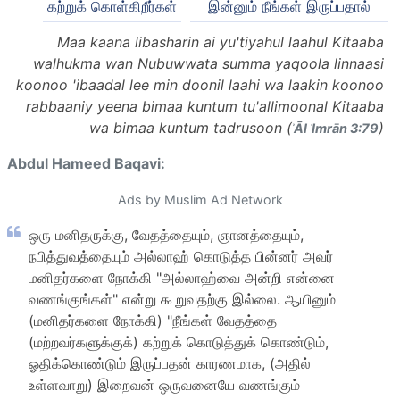
கற்றுக் கொள்கிறீர்கள்
இன்னும் நீங்கள் இருப்பதால்
Maa kaana libasharin ai yu'tiyahul laahul Kitaaba
walhukma wan Nubuwwata summa yaqoola linnaasi
koonoo 'ibaadal lee min doonil laahi wa laakin koonoo
rabbaaniy yeena bimaa kuntum tu'allimoonal Kitaaba
wa bimaa kuntum tadrusoon (
)
ʾĀl ʿImrān 3:79
Abdul Hameed Baqavi:
Ads by Muslim Ad Network
ஒரு மனிதருக்கு, வேதத்தையும், ஞானத்தையும்,
நபித்துவத்தையும் அல்லாஹ் கொடுத்த பின்னர் அவர்
மனிதர்களை நோக்கி "அல்லாஹ்வை அன்றி என்னை
வணங்குங்கள்" என்று கூறுவதற்கு இல்லை. ஆயினும்
(மனிதர்களை நோக்கி) "நீங்கள் வேதத்தை
(மற்றவர்களுக்குக்) கற்றுக் கொடுத்துக் கொண்டும்,
ஓதிக்கொண்டும் இருப்பதன் காரணமாக, (அதில்
உள்ளவாறு) இறைவன் ஒருவனையே வணங்கும்