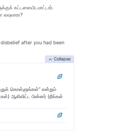
க்குக் கட்டளையிடமாட்டார்.
ை ஏவுவாரா?
disbelief after you had been
Collapse
்துக் கொள்ளுங்கள்” என்றும்
ள்) ஆகிவிட்ட பின்னர் (நீங்கள்
்) உங்களை ஏவுவது (அவருக்கு