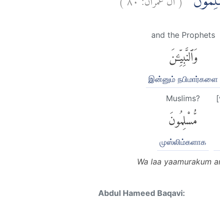
مُّسْلِمُوْنَ
and the Prophets
وَٱلنَّبِيِّۦنَ
இன்னும் நபிமார்களை
Muslims?
مُّسْلِمُونَ
முஸ்லிம்களாக
Wa laa yaamurakum an 
Abdul Hameed Baqavi: