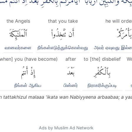
ىِٕكَةَ وَالنَّبِيّٖنَ اَرْبَابًا ۗ اَيَأْمُرُكُمْ بِالْكُفْرِ بَعْدَ اِذْ اَنْتُمْ 
the Angels
that you take
he will orde
يَأْمُرَكُمْ
أَن تَتَّخِذُوا۟
ٱلْمَلَٰٓئِكَةَ
வானவர்களை
நீங்கள்எடுத்துக்கொள்வது
அவர் ஏவுவது இல்
[when] you (have become)
after
to [the] disbelief
Wo
بِٱلْكُفْرِ
بَعْدَ
إِذْ أَنتُم
நீங்கள் ஆகிய
பின்னர்
நிராகரிக்கும்படி
tattakhizul malaaa 'ikata wan Nabiyyeena arbaabaa; a yaa
Ads by Muslim Ad Network