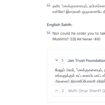
தவிர "மலக்குகளையும், நபிமார்கள
என்னே! இறைவன் ஒருவனையே நீங்க
English Sahih:
Nor could he order you to tak
Muslims? (
)
[3] Ali 'Imran : 80
1
Jan Trust Foundatio
மேலும் அவர், “மலக்குகளையும், 
உங்களுக்குக் கட்டளையிடமாட்டார
அவனை) நிராகரிப்போராகி விடுங்
2
Mufti Omar Sheriff Q
இன்னும் "மலக்குகளையும், நபிம