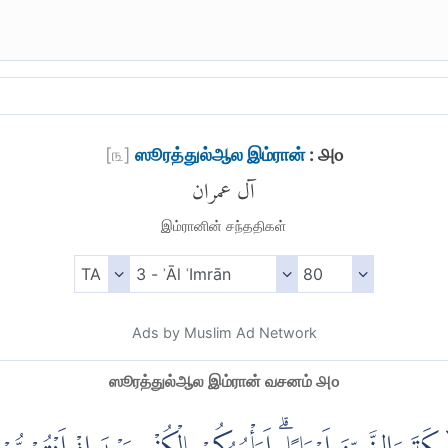
[
௩
]
ஸூரத்துல்ஆல இம்ரான்
: ௮௦
آل عمران
இம்ரானின் சந்ததிகள்
Ads by Muslim Ad Network
ஸூரத்துல்ஆல இம்ரான் வசனம் ௮௦