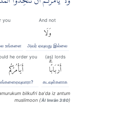
وَلَا يَأْمُرَكُمْ اَنْ تَتَّخِذُوا الْمَلٰۤ ࣖ
r you
And not
وَلَا
லை உங்களை
அவர் ஏவுவது இல்லை
uld he order you
(as) lords
أَرْبَابًاۗ
أَيَأْمُرُكُم
உங்களைஏவுவாரா?
கடவுள்களாக
murukum bilkufri ba'da iz antum
muslimoon (
)
ʾĀl ʿImrān 3:80