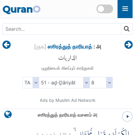
Skip to main content
Quran
O
[
௫௧
]
ஸூரத்துத் தாரியாத்
: ௮
الذاريات
புழுதியைக் கிளப்பும் காற்றுகள்
Ads by Muslim Ad Network
ஸூரத்துத் தாரியாத் வசனம் ௮
)
٨
الذاريات:
(