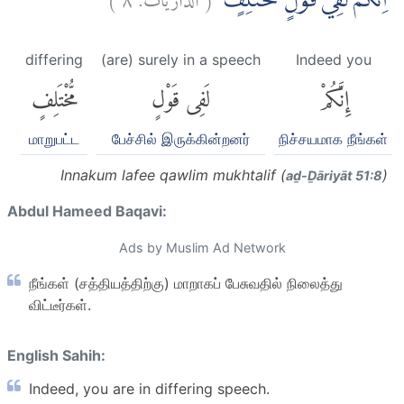
اِنَّكُمْ لَفِيْ قَوْلٍ مُّخْتَلِفٍۙ
differing
(are) surely in a speech
Indeed you
إِنَّكُمْ
لَفِى قَوْلٍ
مُّخْتَلِفٍ
மாறுபட்ட
பேச்சில் இருக்கின்றனர்
நிச்சயமாக நீங்கள்
Innakum lafee qawlim mukhtalif (
)
aḏ-Ḏāriyāt 51:8
Abdul Hameed Baqavi:
Ads by Muslim Ad Network
நீங்கள் (சத்தியத்திற்கு) மாறாகப் பேசுவதில் நிலைத்து
விட்டீர்கள்.
English Sahih:
Indeed, you are in differing speech.