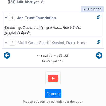
(
)
[51] Adh-Dhariyat : 8
Collapse
1
Jan Trust Foundation
நீங்கள் (குர்ஆனைப் பற்றி) முரண்பட்ட பேச்சிலேயே
இருக்கின்றீர்கள்.
2
Mufti Omar Sheriff Qasimi, Darul Huda
நிச்சயமாக நீங்கள் (இந்த குர்ஆன் விஷயத்தில்
٨
:
٥١
الذاريات
القرآن الكريم
-
ஒருவருக்கொருவர்) மாறுபட்ட பேச்சில் (-மாறுபட்ட கருத்தைக்
Az-Zariyat
51
:
8
கூறுவதில்) இருக்கின்றனர்.
Donate
Please support us by making a donation