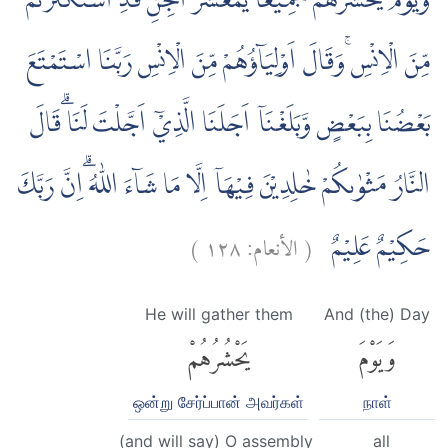
وَيَوْمَ يَحْشُرُهُمْ جَمِيْعًاۚ يٰمَعْشَرَ الْجِنِّ قَدِ اسْتَكْثَرْتُمْ
مِّنَ الْاِنْسِ ۚوَقَالَ اَوْلِيَاۤؤُهُمْ مِّنَ الْاِنْسِ رَبَّنَا اسْتَمْتَعَ
بَعْضُنَا بِبَعْضٍ وَّبَلَغْنَآ اَجَلَنَا الَّذِيْٓ اَجَّلْتَ لَنَا ۗقَالَ
النَّارُ مَثْوٰىكُمْ خٰلِدِيْنَ فِيْهَآ اِلَّا مَا شَاۤءَ اللّٰهُ ۗاِنَّ رَبَّكَ
)
١٢٨
الأنعام:
(
حَكِيْمٌ عَلِيْمٌ
He will gather them
And (the) Day
وَيَوْمَ
يَحْشُرُهُمْ
ஒன்று சேர்ப்பான் அவர்கள்
நாள்
(and will say) O assembly
all