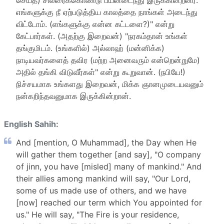
செய்த) சிலரைக்கொண்டு பயனடைந்து இருக்கின்றனர்.
எங்களுக்கு நீ ஏற்படுத்திய காலத்தை நாங்கள் அடைந்து
விட்டோம். (எங்களுக்கு என்ன கட்டளை?)" என்று
கேட்பார்கள். (அதற்கு இறைவன்) "நரகம்தான் உங்கள்
தங்குமிடம். (உங்களில்) அல்லாஹ் (மன்னிக்க)
நாடியவர்களைத் தவிர (மற்ற அனைவரும் என்றென்றுமே)
அதில் தங்கி விடுவீர்கள்" என்று கூறுவான். (நபியே!)
நிச்சயமாக உங்களது இறைவன், மிக்க ஞானமுடையவனும்
நன்கறிந்தவனுமாக இருக்கின்றான்.
English Sahih:
And [mention, O Muhammad], the Day when He
will gather them together [and say], "O company
of jinn, you have [misled] many of mankind." And
their allies among mankind will say, "Our Lord,
some of us made use of others, and we have
[now] reached our term which You appointed for
us." He will say, "The Fire is your residence,