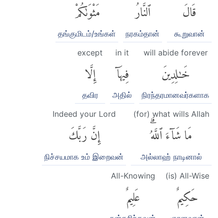
قَالَ
ٱلنَّارُ
مَثْوَىٰكُمْ
தங்குமிடம்/உங்கள்
நரகம்தான்
கூறுவான்
except
in it
will abide forever
خَٰلِدِينَ
فِيهَآ
إِلَّا
தவிர
அதில்
நிரந்தரமானவர்களாக
Indeed your Lord
(for) what wills Allah
مَا شَآءَ ٱللَّهُۗ
إِنَّ رَبَّكَ
நிச்சயமாக உம் இறைவன்
அல்லாஹ் நாடினால்
All-Knowing
(is) All-Wise
حَكِيمٌ
عَلِيمٌ