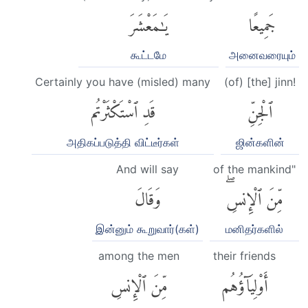
جَمِيعًا
يَٰمَعْشَرَ
கூட்டமே
அனைவரையும்
Certainly you have (misled) many
(of) [the] jinn!
ٱلْجِنِّ
قَدِ ٱسْتَكْثَرْتُم
அதிகப்படுத்தி விட்டீர்கள்
ஜின்களின்
And will say
of the mankind"
مِّنَ ٱلْإِنسِۖ
وَقَالَ
இன்னும் கூறுவார்(கள்)
மனிதர்களில்
among the men
their friends
أَوْلِيَآؤُهُم
مِّنَ ٱلْإِنسِ