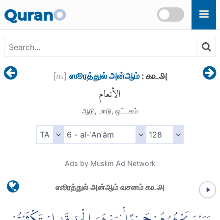
Skip to main content
Quran
O
[
௬
]
ஸூரத்துல் அன்ஆம்
: ௧௨௮
الأنعام
ஆடு, மாடு, ஒட்டகம்
Ads by Muslim Ad Network
ஸூரத்துல் அன்ஆம் வசனம் ௧௨௮