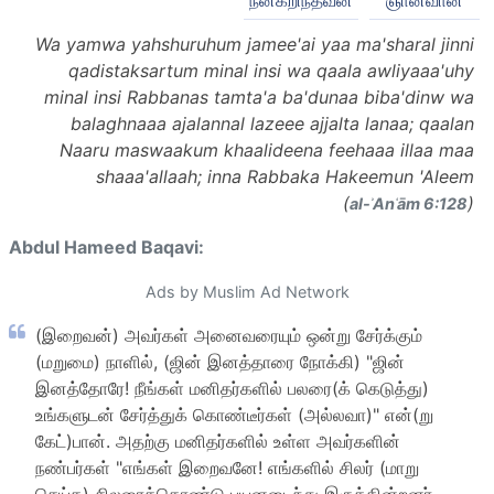
நன்கறிந்தவன்
ஞானவான்
Wa yamwa yahshuruhum jamee'ai yaa ma'sharal jinni
qadistaksartum minal insi wa qaala awliyaaa'uhy
minal insi Rabbanas tamta'a ba'dunaa biba'dinw wa
balaghnaaa ajalannal lazeee ajjalta lanaa; qaalan
Naaru maswaakum khaalideena feehaaa illaa maa
shaaa'allaah; inna Rabbaka Hakeemun 'Aleem
(
)
al-ʾAnʿām 6:128
Abdul Hameed Baqavi:
Ads by Muslim Ad Network
(இறைவன்) அவர்கள் அனைவரையும் ஒன்று சேர்க்கும்
(மறுமை) நாளில், (ஜின் இனத்தாரை நோக்கி) "ஜின்
இனத்தோரே! நீங்கள் மனிதர்களில் பலரை(க் கெடுத்து)
உங்களுடன் சேர்த்துக் கொண்டீர்கள் (அல்லவா)" என்(று
கேட்)பான். அதற்கு மனிதர்களில் உள்ள அவர்களின்
நண்பர்கள் "எங்கள் இறைவனே! எங்களில் சிலர் (மாறு