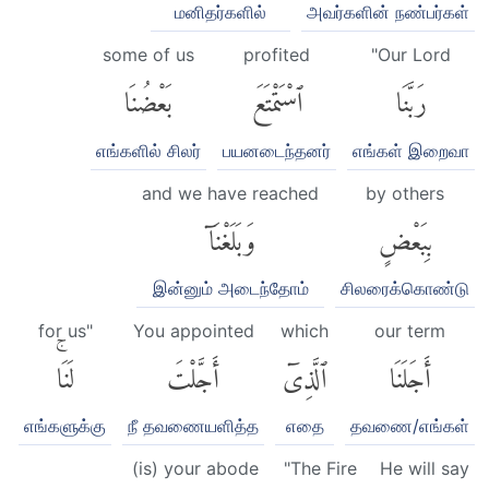
மனிதர்களில்
அவர்களின் நண்பர்கள்
some of us
profited
"Our Lord
رَبَّنَا
ٱسْتَمْتَعَ
بَعْضُنَا
எங்களில் சிலர்
பயனடைந்தனர்
எங்கள் இறைவா
and we have reached
by others
بِبَعْضٍ
وَبَلَغْنَآ
இன்னும் அடைந்தோம்
சிலரைக்கொண்டு
for us"
You appointed
which
our term
أَجَلَنَا
ٱلَّذِىٓ
أَجَّلْتَ
لَنَاۚ
எங்களுக்கு
நீ தவணையளித்த
எதை
தவணை/எங்கள்
(is) your abode
"The Fire
He will say