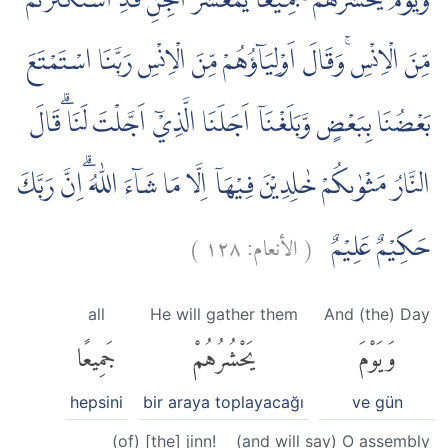
وَيَوْمَ يَحْشُرُهُمْ جَمِيْعًاۚ يٰمَعْشَرَ الْجِنِّ قَدِ اسْتَكْثَرْتُمْ
مِّنَ الْاِنْسِ ۚوَقَالَ اَوْلِيَاۤؤُهُمْ مِّنَ الْاِنْسِ رَبَّنَا اسْتَمْتَعَ
بَعْضُنَا بِبَعْضٍ وَّبَلَغْنَآ اَجَلَنَا الَّذِيْٓ اَجَّلْتَ لَنَا ۗقَالَ
النَّارُ مَثْوٰىكُمْ خٰلِدِيْنَ فِيْهَآ اِلَّا مَا شَاۤءَ اللّٰهُ ۗاِنَّ رَبَّكَ
)
١٢٨
الأنعام:
(
حَكِيْمٌ عَلِيْمٌ
all
He will gather them
And (the) Day
وَيَوْمَ
يَحْشُرُهُمْ
جَمِيعًا
hepsini
bir araya toplayacağı
ve gün
(of) [the] jinn!
(and will say) O assembly