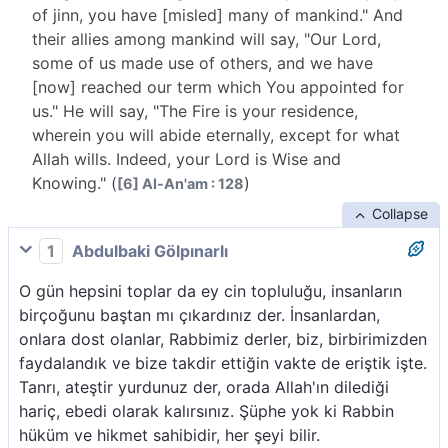
of jinn, you have [misled] many of mankind." And
their allies among mankind will say, "Our Lord,
some of us made use of others, and we have
[now] reached our term which You appointed for
us." He will say, "The Fire is your residence,
wherein you will abide eternally, except for what
Allah wills. Indeed, your Lord is Wise and
Knowing." (
)
[6] Al-An'am : 128
Collapse
1
Abdulbaki Gölpınarlı
O gün hepsini toplar da ey cin topluluğu, insanların
birçoğunu baştan mı çıkardınız der. İnsanlardan,
onlara dost olanlar, Rabbimiz derler, biz, birbirimizden
faydalandık ve bize takdir ettiğin vakte de eriştik işte.
Tanrı, ateştir yurdunuz der, orada Allah'ın dilediği
hariç, ebedi olarak kalırsınız. Şüphe yok ki Rabbin
hüküm ve hikmet sahibidir, her şeyi bilir.