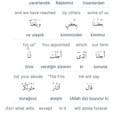
yararlandık
Rabbimiz
insanlardan
and we have reached
by others
some of us
بَعْضُنَا
بِبَعْضٍ
وَبَلَغْنَآ
ve ulaştık
kimimizden
kimimiz
for us"
You appointed
which
our term
أَجَلَنَا
ٱلَّذِىٓ
أَجَّلْتَ
لَنَاۚ
bize
verdiğin sürenin
ki
sonuna
(is) your abode
"The Fire
He will say
قَالَ
ٱلنَّارُ
مَثْوَىٰكُمْ
durağınız
ateştir
(Allah da) buyurur ki
(for) what wills
except
in it
will abide forever