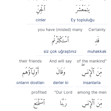
يَٰمَعْشَرَ
ٱلْجِنِّ
cinler
Ey topluluğu
you have (misled) many
Certainly
قَدِ
ٱسْتَكْثَرْتُم
siz çok uğraştınız
muhakkak
their friends
And will say
of the mankind"
مِّنَ ٱلْإِنسِۖ
وَقَالَ
أَوْلِيَآؤُهُم
onların dostları
derler ki
insanlarla
profited
"Our Lord
among the men
مِّنَ ٱلْإِنسِ
رَبَّنَا
ٱسْتَمْتَعَ