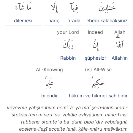
خَٰلِدِينَ
فِيهَآ
إِلَّا
مَا شَآءَ
dilemesi
hariç
orada
ebedi kalacaksınız
your Lord
Indeed
Allah
ٱللَّهُۗ
إِنَّ
رَبَّكَ
Rabbin
şüphesiz;
Allah'ın
All-Knowing
(is) All-Wise
حَكِيمٌ
عَلِيمٌ
bilendir
hüküm ve hikmet sahibidir
veyevme yaḥşüruhüm cemî`â. yâ ma`şera-lcinni ḳadi-
stekŝertüm mine-l'ins. veḳâle evliyâühüm mine-l'insi
rabbene-stemte`a ba`ḍunâ biba`ḍiv vebelagnâ
ecelene-lleẕî eccelte lenâ. ḳâle-nnâru meŝvâküm