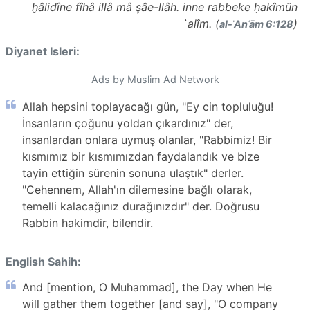
ḫâlidîne fîhâ illâ mâ şâe-llâh. inne rabbeke ḥakîmün
`alîm. (
)
al-ʾAnʿām 6:128
Diyanet Isleri:
Ads by Muslim Ad Network
Allah hepsini toplayacağı gün, "Ey cin topluluğu!
İnsanların çoğunu yoldan çıkardınız" der,
insanlardan onlara uymuş olanlar, "Rabbimiz! Bir
kısmımız bir kısmımızdan faydalandık ve bize
tayin ettiğin sürenin sonuna ulaştık" derler.
"Cehennem, Allah'ın dilemesine bağlı olarak,
temelli kalacağınız durağınızdır" der. Doğrusu
Rabbin hakimdir, bilendir.
English Sahih:
And [mention, O Muhammad], the Day when He
will gather them together [and say], "O company