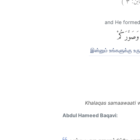
and He formed
وَصَوَّرَكُمْ
இன்னும் உங்களுக்கு உ
Khalaqas samaawaati w
Abdul Hameed Baqavi: