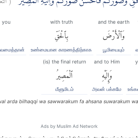
ِّ وَصَوَّرَكُمْ فَاَحْسَنَ صُوَرَكُمْۚ وَاِلَيْهِ الْمَصِيْرُ
 you
with truth
and the earth
وَٱلْأَرْضَ
بِٱلْحَقِّ
ருவமைத்தான்
உண்மையான காரணத்திற்காக
பூமியையும்
(is) the final return
and to Him
y
وَإِلَيْهِ
ٱلْمَصِيرُ
மீளுமிடம்
அவன் பக்கமே
உங்க
al arda bilhaqqi wa sawwarakum fa ahsana suwarakum wa i
Ads by Muslim Ad Network