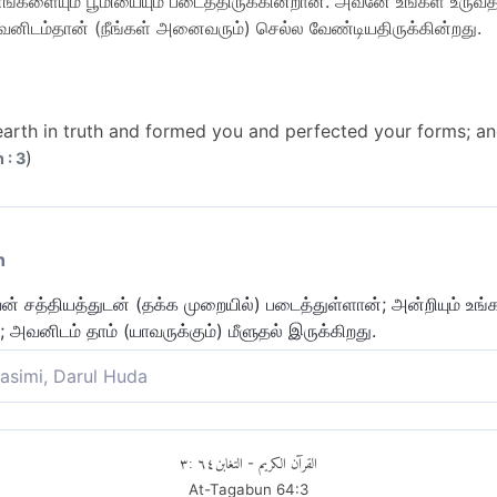
களையும் பூமியையும் படைத்திருக்கின்றான். அவனே உங்கள் உர
னிடம்தான் (நீங்கள் அனைவரும்) செல்ல வேண்டியதிருக்கின்றது.
rth in truth and formed you and perfected your forms; and 
)
 : 3
n
் சத்தியத்துடன் (தக்க முறையில்) படைத்துள்ளான்; அன்றியும் உங்
அவனிடம் தாம் (யாவருக்கும்) மீளுதல் இருக்கிறது.
asimi, Darul Huda
்மையான காரணத்திற்காக அவன் படைத்தான். அவன் உங்களுக்கு உரு
் பக்கமே (உங்கள்) மீளுமிடம் இருக்கின்றது.
٣
:
٦٤
التغابن
القرآن الكريم
-
At-Tagabun
64
:
3