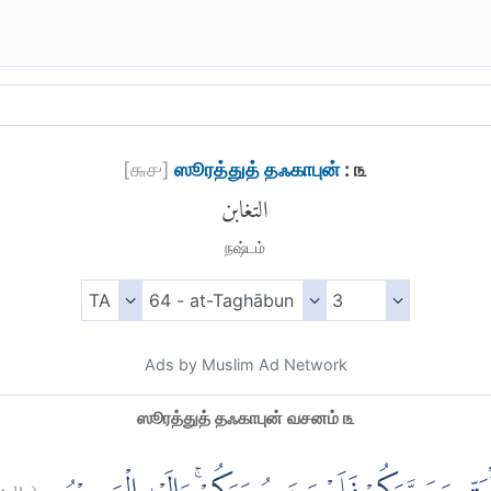
[
௬௪
]
ஸூரத்துத் தஃகாபுன்
: ௩
التغابن
நஷ்டம்
Ads by Muslim Ad Network
ஸூரத்துத் தஃகாபுன் வசனம் ௩
الت:
(