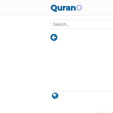
Skip to main content
Quran
O
)
٣
غابن