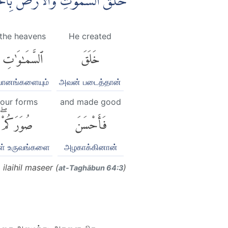
خَلَقَ السَّمٰوٰتِ وَالْاَرْضَ بِالْحَق
the heavens
He created
خَلَقَ
ٱلسَّمَٰوَٰتِ
வானங்களையும்
அவன் படைத்தான்
our forms
and made good
فَأَحْسَنَ
صُوَرَكُمْۖ
ள் உருவங்களை
அழகாக்கினான்
laihil maseer (
)
at-Taghābun 64:3