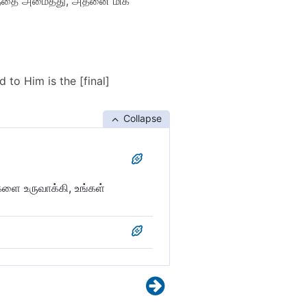
ுவத்தை அமைத்து, அதனை மிக
to Him is the [final]
Collapse
களை உருவாக்கி, உங்கள்
வமைத்தான். உங்கள்