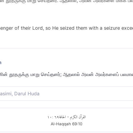
் தூதருக்கு மாறு செய்தனர். ஆதலால், அவன் அவர்களை மிக்க பலம
ger of their Lord, so He seized them with a seizure exceed
n
் தூதருக்கு மாறு செய்தனர்; ஆதலால் அவன் அவர்களைப் பலமான பி
asimi, Darul Huda
தருக்கு மாறுசெய்தனர். ஆகவே, கடுமையான பிடியால் அவன் அவர்கள
١٠
:
٦٩
الحاقة
القرآن الكريم
-
Al-Haqqah
69
:
10