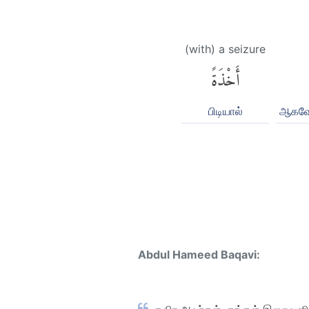
(with) a seizure
أَخْذَةً
பிடியால்
ஆகவே,
Abdul Hameed Baqavi: