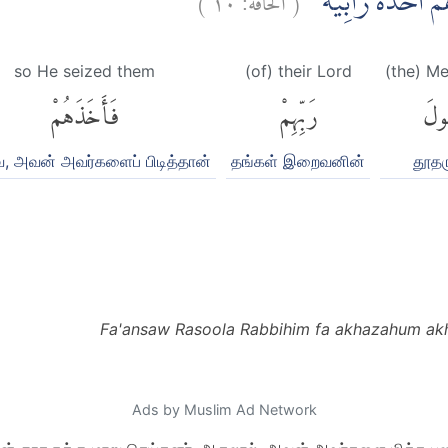
مْ اَخْذَةً رَّابِيَةً
so He seized them
(of) their Lord
(the) M
ولَ
رَبِّهِمْ
فَأَخَذَهُمْ
 அவன் அவர்களைப் பிடித்தான்
தங்கள் இறைவனின்
தூதர
Fa'ansaw Rasoola Rabbihim fa akhazahum akh
Ads by Muslim Ad Network