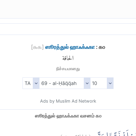
[
௬௯
]
ஸூரத்துல் ஹாஃக்ஃகா
: ௧௦
الحاقة
நிச்சயமானது
Ads by Muslim Ad Network
ஸூரத்துல் ஹாஃக்ஃகா வசனம் ௧௦
)
١٠
الحاقة:
(