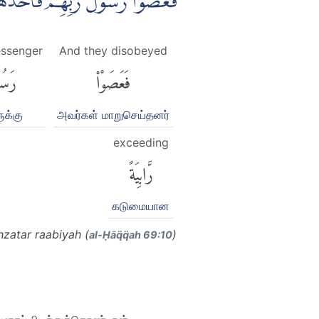
فَعَصَوْا رَسُوْلَ رَبِّهِمْ فَاَخَذَهُ
essenger
And they disobeyed
فَعَصَوْا۟
رَسُ
ுக்கு
அவர்கள் மாறுசெய்தனர்
exceeding
رَّابِيَةً
கடுமையான
zatar raabiyah (
)
al-Ḥāq̈q̈ah 69:10