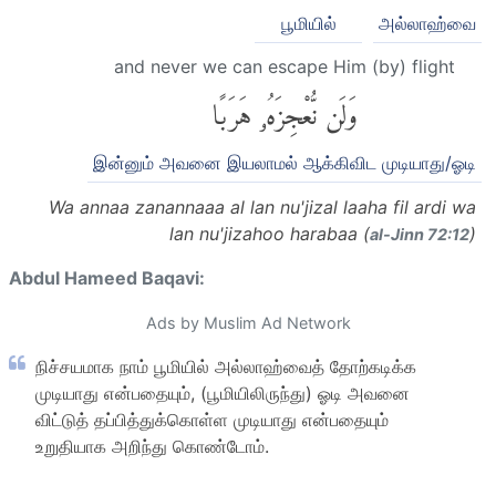
பூமியில்
அல்லாஹ்வை
and never we can escape Him (by) flight
وَلَن نُّعْجِزَهُۥ هَرَبًا
இன்னும் அவனை இயலாமல் ஆக்கிவிட முடியாது/ஓடி
Wa annaa zanannaaa al lan nu'jizal laaha fil ardi wa
lan nu'jizahoo harabaa (
)
al-Jinn 72:12
Abdul Hameed Baqavi:
Ads by Muslim Ad Network
நிச்சயமாக நாம் பூமியில் அல்லாஹ்வைத் தோற்கடிக்க
முடியாது என்பதையும், (பூமியிலிருந்து) ஓடி அவனை
விட்டுத் தப்பித்துக்கொள்ள முடியாது என்பதையும்
உறுதியாக அறிந்து கொண்டோம்.