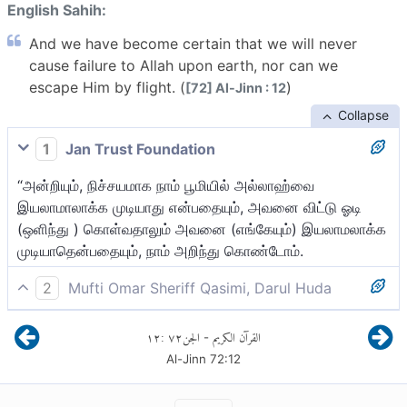
English Sahih:
And we have become certain that we will never
cause failure to Allah upon earth, nor can we
escape Him by flight. (
)
[72] Al-Jinn : 12
Collapse
1
Jan Trust Foundation
“அன்றியும், நிச்சயமாக நாம் பூமியில் அல்லாஹ்வை
இயலாமாலாக்க முடியாது என்பதையும், அவனை விட்டு ஓடி
(ஒளிந்து ) கொள்வதாலும் அவனை (எங்கேயும்) இயலாமலாக்க
முடியாதென்பதையும், நாம் அறிந்து கொண்டோம்.
2
Mufti Omar Sheriff Qasimi, Darul Huda
நிச்சயமாக நாங்கள் அறிந்தோம், “நாங்கள் பூமியில்
١٢
:
٧٢
الجن
القرآن الكريم
-
அல்லாஹ்வை இயலாமல் அறவே ஆக்கிவிட முடியாது, இன்னும்
Al-Jinn
72
:
12
நாங்கள் (அவனை விட்டும்) ஓடி (ஒளிந்து) அவனை இயலாமல்
ஆக்கிவிட முடியாது (அவனை விட்டும் தப்பிக்க முடியாது).”