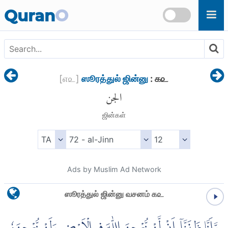
Skip to main content
Quran
O
[
௭௨
]
ஸூரத்துல் ஜின்னு
: ௧௨
الجن
ஜின்கள்
Ads by Muslim Ad Network
ஸூரத்துல் ஜின்னு வசனம் ௧௨