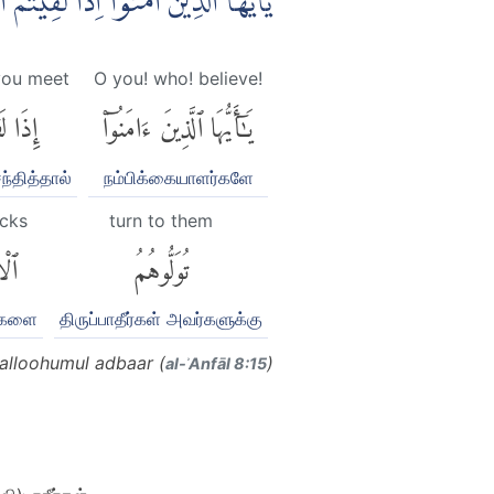
يٰٓاَيُّهَا الَّذِيْنَ اٰمَنُوْٓا اِذَا لَقِيْت
ou meet
O you! who! believe!
يَٰٓأَيُّهَا ٱلَّذِينَ ءَامَنُوٓا۟
إِذَا لَق
சந்தித்தால்
நம்பிக்கையாளர்களே
cks
turn to them
تُوَلُّوهُمُ
ٱلْأ
ங்களை
திருப்பாதீர்கள் அவர்களுக்கு
alloohumul adbaar (
)
al-ʾAnfāl 8:15