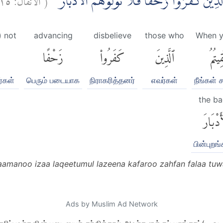
ُمُ الَّذِيْنَ كَفَرُوْا زَحْفًا فَلَا تُوَلُّوْهُمُ الْاَدْبَارَۚ
) not
advancing
disbelieve
those who
When y
ِيتُمُ
ٱلَّذِينَ
كَفَرُوا۟
زَحْفًا
ர்கள்
பெரும் படையாக
நிராகரித்தனர்
எவர்கள்
நீங்கள் 
the ba
َدْبَارَ
பின்புற
aamanoo izaa laqeetumul lazeena kafaroo zahfan falaa tuw
Ads by Muslim Ad Network