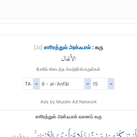
[
௮
]
ஸூரத்துல் அன்ஃபால்
: ௧௫
الأنفال
போரில் கிடைத்த வெற்றிப்பொருள்கள்
Ads by Muslim Ad Network
ஸூரத்துல் அன்ஃபால் வசனம் ௧௫
١٥
الأنفال:
(