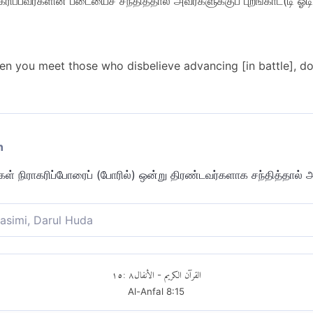
ரிப்பவர்களின் படையைச் சந்தித்தால் அவர்களுக்குப் புறங்காட்(டி ஓடிவ
n you meet those who disbelieve advancing [in battle], do
n
ள் நிராகரிப்போரைப் (போரில்) ஒன்று திரண்டவர்களாக சந்தித்தால் அ
asimi, Darul Huda
ராகரிப்பவர்களை பெரும் படையாக (போரில்) சந்தித்தால் அவர்களுக்கு ப
١٥
:
٨
الأنفال
القرآن الكريم
-
Al-Anfal
8
:
15