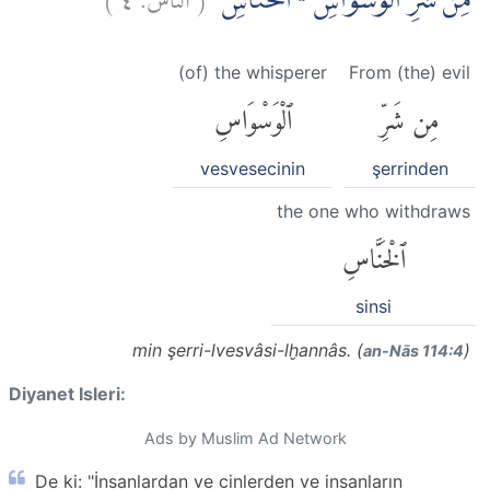
مِنْ شَرِّ الْوَسْوَاسِ ەۙ الْخَنَّاسِۖ
(of) the whisperer
From (the) evil
مِن شَرِّ
ٱلْوَسْوَاسِ
vesvesecinin
şerrinden
the one who withdraws
ٱلْخَنَّاسِ
sinsi
min şerri-lvesvâsi-lḫannâs. (
)
an-Nās 114:4
Diyanet Isleri:
Ads by Muslim Ad Network
De ki: "İnsanlardan ve cinlerden ve insanların