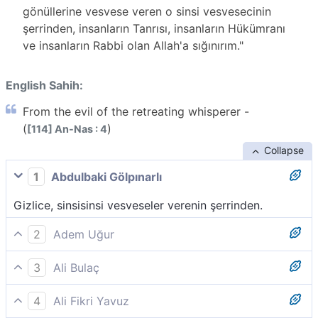
gönüllerine vesvese veren o sinsi vesvesecinin
şerrinden, insanların Tanrısı, insanların Hükümranı
ve insanların Rabbi olan Allah'a sığınırım."
English Sahih:
From the evil of the retreating whisperer -
(
)
[114] An-Nas : 4
Collapse
1
Abdulbaki Gölpınarlı
Gizlice, sinsisinsi vesveseler verenin şerrinden.
2
Adem Uğur
O sinsi vesvesenin şerrinden,
3
Ali Bulaç
'Sinsice, kalplere vesvese ve şüphe düşürüp duran'
4
Ali Fikri Yavuz
vesvesecinin şerrinden.