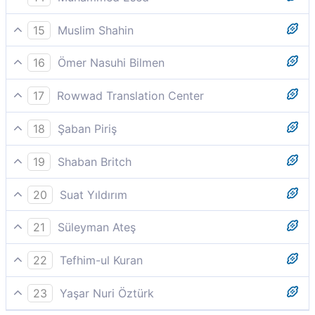
fısıldayan sinsi ayartıcının şerrinden,
15
Muslim Shahin
(insan Allah'ı andığında) pusuya çekilen şeytanının
16
Ömer Nasuhi Bilmen
şerrinden,
«O gizlice vesvese verenin şerrinden.»
17
Rowwad Translation Center
Sinsi/(Allah anıldığında geri kaçan) vesvesecinin
18
Şaban Piriş
şerrinden.
Sinsi vesvesecinin şerrinden.
19
Shaban Britch
Sinsi/(Allah anıldığında geri, kaçan) vesvesecinin
20
Suat Yıldırım
şerrinden,
O sinsi şeytanın şerrinden
21
Süleyman Ateş
O sinsi vesvesecinin şerrinden.
22
Tefhim-ul Kuran
´Sinsice kalplere vesvese ve kuşku düşürüp duran´
23
Yaşar Nuri Öztürk
vesvesecinin şerrinden.