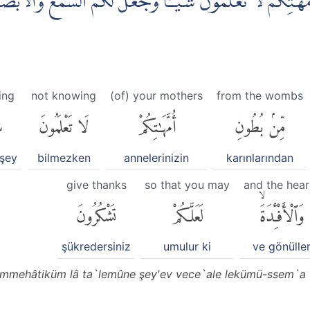
هٰتِكُمْ لَا تَعْلَمُوْنَ شَيْـًٔاۙ وَّجَعَلَ لَكُمُ السَّمْعَ وَالْاَبْصَارَ 
ing
not knowing
(of) your mothers
from the wombs
مِّنۢ بُطُونِ
أُمَّهَٰتِكُمْ
لَا تَعْلَمُونَ
شَ
 şey
bilmezken
annelerinizin
karınlarından
give thanks
so that you may
and the hear
وَٱلْأَفْـِٔدَةَۙ
لَعَلَّكُمْ
تَشْكُرُونَ
şükredersiniz
umulur ki
ve gönülle
mmehâtiküm lâ ta`lemûne şey'ev vece`ale lekümü-ssem`a ve