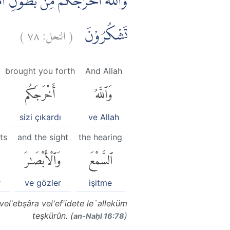
وَاللّٰهُ اَخْرَجَكُمْ مِّنْۢ بُطُوْنِ اُمَّ
)
٧٨
النحل:
(
تَشْكُرُوْنَ
brought you forth
And Allah
وَٱللَّهُ
أَخْرَجَكُم
sizi çıkardı
ve Allah
ts
and the sight
the hearing
ٱلسَّمْعَ
وَٱلْأَبْصَٰرَ
r
ve gözler
işitme
l'ebṣâra vel'ef'idete le`alleküm
teşkürûn. (
)
an-Naḥl 16:78