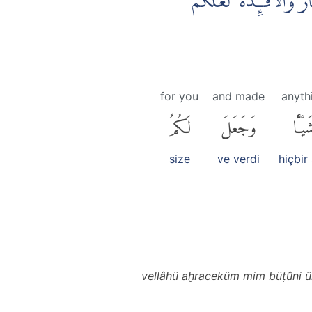
وَالْاَفْـِٕدَةَ ۙ لَعَلَّكُمْ
for you
and made
anyth
يْـًٔا
وَجَعَلَ
لَكُمُ
size
ve verdi
hiçbir
vellâhü aḫraceküm mim büṭûni ü