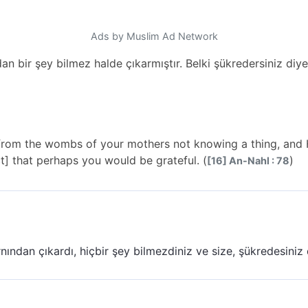
Ads by Muslim Ad Network
ndan bir şey bilmez halde çıkarmıştır. Belki şükredersiniz diy
 from the wombs of your mothers not knowing a thing, and
ect] that perhaps you would be grateful. (
)
[16] An-Nahl : 78
arnından çıkardı, hiçbir şey bilmezdiniz ve size, şükredesiniz