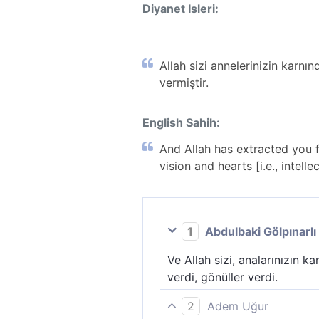
Diyanet Isleri:
Allah sizi annelerinizin karnı
vermiştir.
English Sahih:
And Allah has extracted you
vision and hearts [i.e., intell
1
Abdulbaki Gölpınarlı
Ve Allah sizi, analarınızın k
verdi, gönüller verdi.
2
Adem Uğur