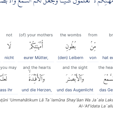
هٰتِكُمْ لَا تَعْلَمُوْنَ شَيْـًٔاۙ وَّجَعَلَ لَكُمُ السَّمْعَ وَالْاَبْصَارَ 
not
(of) your mothers
the wombs
from
br
مِّنۢ
بُطُونِ
أُمَّهَٰتِكُمْ
لَا
nicht
eurer Mütter,
(den) Leibern
von
hat e
t you may
and the hearts
and the sight
the hea
سَّمْعَ
وَٱلْأَبْصَٰرَ
وَٱلْأَفْـِٔدَةَۙ
لَعَلَّ
ass ihr
und die Herzen,
und das Augenlicht
das Ge
Buţūni 'Ummahātikum Lā Ta`lamūna Shay'āan Wa Ja`ala La
Al-'Af'idata La`al