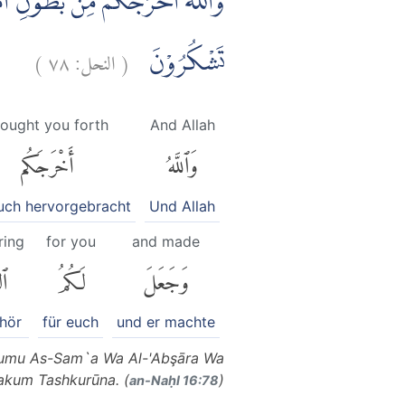
وَاللّٰهُ اَخْرَجَكُمْ مِّنْۢ بُطُوْنِ اُمَّ
)
٧٨
النحل:
(
تَشْكُرُوْنَ
ought you forth
And Allah
وَٱللَّهُ
أَخْرَجَكُم
uch hervorgebracht
Und Allah
ring
for you
and made
وَجَعَلَ
لَكُمُ
ٱل
hör
für euch
und er machte
kumu As-Sam`a Wa Al-'Abşāra Wa
lakum Tashkurūna. (
)
an-Naḥl 16:78