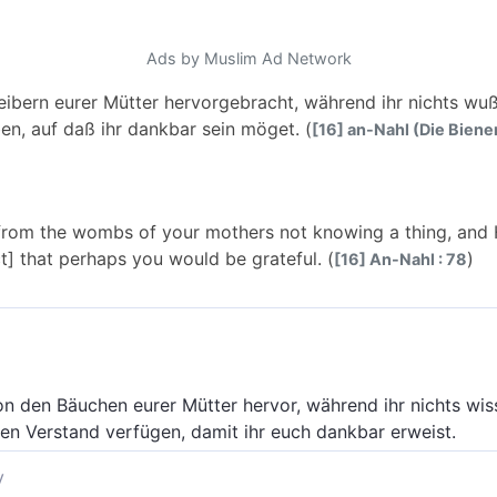
Ads by Muslim Ad Network
eibern eurer Mütter hervorgebracht, während ihr nichts wuß
n, auf daß ihr dankbar sein möget. (
[16] an-Nahl (Die Bienen
 from the wombs of your mothers not knowing a thing, and
ect] that perhaps you would be grateful. (
)
[16] An-Nahl : 78
 den Bäuchen eurer Mütter hervor, während ihr nichts wiss
en Verstand verfügen, damit ihr euch dankbar erweist.
y