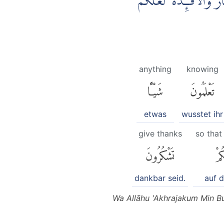
وَالْاَفْـِٕدَةَ ۙ لَعَلَّكُمْ
anything
knowing
تَعْلَمُونَ
شَيْـًٔا
etwas
wusstet ihr
give thanks
so tha
كُمْ
تَشْكُرُونَ
dankbar seid.
auf d
Wa Allāhu 'Akhrajakum Min 