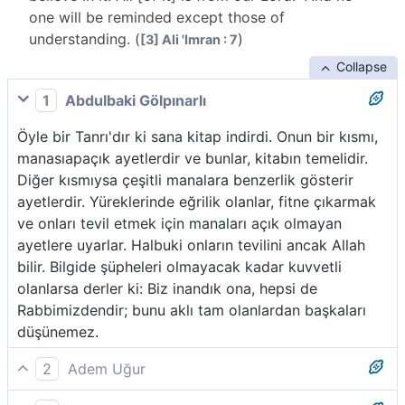
one will be reminded except those of
understanding. (
)
[3] Ali 'Imran : 7
Collapse
1
Abdulbaki Gölpınarlı
Öyle bir Tanrı'dır ki sana kitap indirdi. Onun bir kısmı,
manasıapaçık ayetlerdir ve bunlar, kitabın temelidir.
Diğer kısmıysa çeşitli manalara benzerlik gösterir
ayetlerdir. Yüreklerinde eğrilik olanlar, fitne çıkarmak
ve onları tevil etmek için manaları açık olmayan
ayetlere uyarlar. Halbuki onların tevilini ancak Allah
bilir. Bilgide şüpheleri olmayacak kadar kuvvetli
olanlarsa derler ki: Biz inandık ona, hepsi de
Rabbimizdendir; bunu aklı tam olanlardan başkaları
düşünemez.
2
Adem Uğur
Sana Kitab´ı indiren O´dur. Onun (Kur´an´ın) bazı