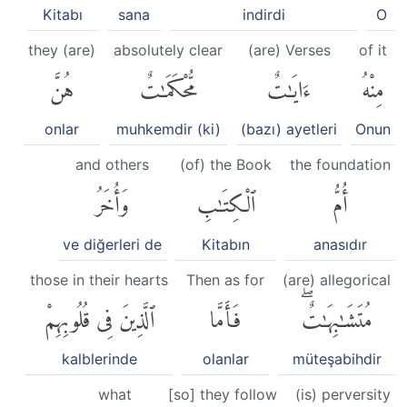
Kitabı
sana
indirdi
O
they (are)
absolutely clear
(are) Verses
of it
مِنْهُ
ءَايَٰتٌ
مُّحْكَمَٰتٌ
هُنَّ
onlar
muhkemdir (ki)
(bazı) ayetleri
Onun
and others
(of) the Book
the foundation
أُمُّ
ٱلْكِتَٰبِ
وَأُخَرُ
ve diğerleri de
Kitabın
anasıdır
those in their hearts
Then as for
(are) allegorical
مُتَشَٰبِهَٰتٌۖ
فَأَمَّا
ٱلَّذِينَ فِى قُلُوبِهِمْ
kalblerinde
olanlar
müteşabihdir
what
[so] they follow
(is) perversity