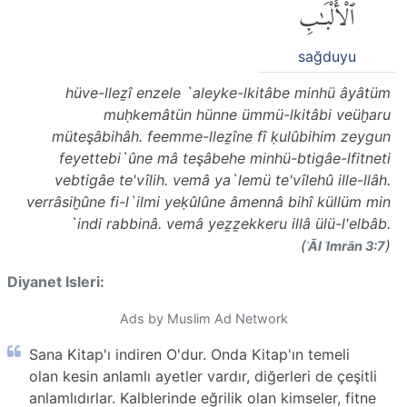
ٱلْأَلْبَٰبِ
sağduyu
hüve-lleẕî enzele `aleyke-lkitâbe minhü âyâtüm
muḥkemâtün hünne ümmü-lkitâbi veüḫaru
müteşâbihâh. feemme-lleẕîne fî ḳulûbihim zeygun
feyettebi`ûne mâ teşâbehe minhü-btigâe-lfitneti
vebtigâe te'vîlih. vemâ ya`lemü te'vîlehû ille-llâh.
verrâsiḫûne fi-l`ilmi yeḳûlûne âmennâ bihî küllüm min
`indi rabbinâ. vemâ yeẕẕekkeru illâ ülü-l'elbâb.
(
)
ʾĀl ʿImrān 3:7
Diyanet Isleri:
Ads by Muslim Ad Network
Sana Kitap'ı indiren O'dur. Onda Kitap'ın temeli
olan kesin anlamlı ayetler vardır, diğerleri de çeşitli
anlamlıdırlar. Kalblerinde eğrilik olan kimseler, fitne