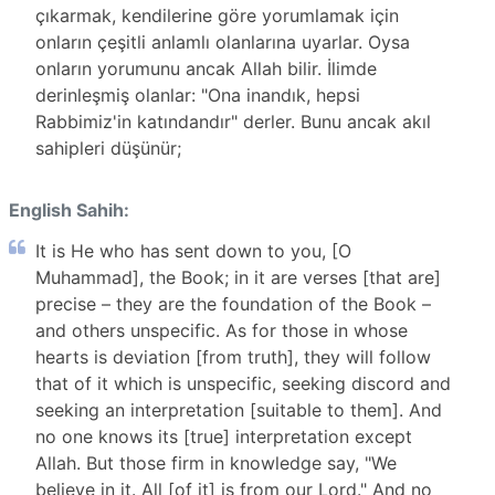
çıkarmak, kendilerine göre yorumlamak için
onların çeşitli anlamlı olanlarına uyarlar. Oysa
onların yorumunu ancak Allah bilir. İlimde
derinleşmiş olanlar: "Ona inandık, hepsi
Rabbimiz'in katındandır" derler. Bunu ancak akıl
sahipleri düşünür;
English Sahih:
It is He who has sent down to you, [O
Muhammad], the Book; in it are verses [that are]
precise – they are the foundation of the Book –
and others unspecific. As for those in whose
hearts is deviation [from truth], they will follow
that of it which is unspecific, seeking discord and
seeking an interpretation [suitable to them]. And
no one knows its [true] interpretation except
Allah. But those firm in knowledge say, "We
believe in it. All [of it] is from our Lord." And no