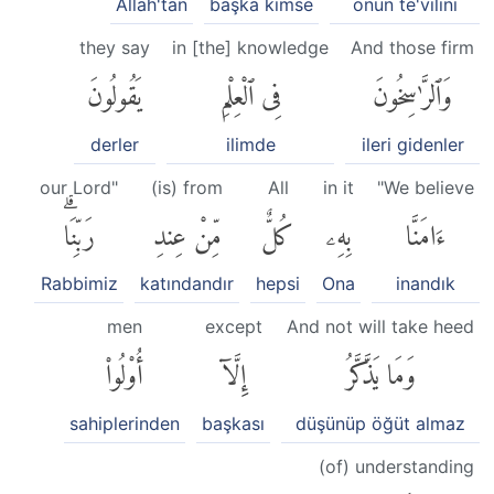
Allah'tan
başka kimse
onun te'vilini
they say
in [the] knowledge
And those firm
وَٱلرَّٰسِخُونَ
فِى ٱلْعِلْمِ
يَقُولُونَ
derler
ilimde
ileri gidenler
our Lord"
(is) from
All
in it
"We believe
ءَامَنَّا
بِهِۦ
كُلٌّ
مِّنْ عِندِ
رَبِّنَاۗ
Rabbimiz
katındandır
hepsi
Ona
inandık
men
except
And not will take heed
وَمَا يَذَّكَّرُ
إِلَّآ
أُو۟لُوا۟
sahiplerinden
başkası
düşünüp öğüt almaz
(of) understanding