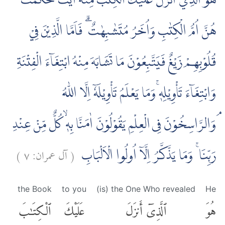
هُوَ الَّذِيْٓ اَنْزَلَ عَلَيْكَ الْكِتٰبَ مِنْهُ اٰيٰتٌ مُّحْكَمٰتٌ
هُنَّ اُمُّ الْكِتٰبِ وَاُخَرُ مُتَشٰبِهٰتٌ ۗ فَاَمَّا الَّذِيْنَ فِيْ
قُلُوْبِهِمْ زَيْغٌ فَيَتَّبِعُوْنَ مَا تَشَابَهَ مِنْهُ ابْتِغَاۤءَ الْفِتْنَةِ
وَابْتِغَاۤءَ تَأْوِيْلِهٖۚ وَمَا يَعْلَمُ تَأْوِيْلَهٗٓ اِلَّا اللّٰهُ
ۘوَالرَّاسِخُوْنَ فِى الْعِلْمِ يَقُوْلُوْنَ اٰمَنَّا بِهٖۙ كُلٌّ مِّنْ عِنْدِ
)
٧
آل عمران:
(
رَبِّنَا ۚ وَمَا يَذَّكَّرُ اِلَّآ اُولُوا الْاَلْبَابِ
the Book
to you
(is) the One Who revealed
He
هُوَ
ٱلَّذِىٓ أَنزَلَ
عَلَيْكَ
ٱلْكِتَٰبَ