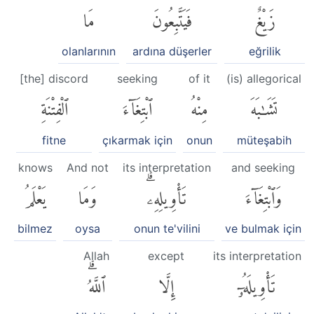
زَيْغٌ
فَيَتَّبِعُونَ
مَا
olanlarının
ardına düşerler
eğrilik
[the] discord
seeking
of it
(is) allegorical
تَشَٰبَهَ
مِنْهُ
ٱبْتِغَآءَ
ٱلْفِتْنَةِ
fitne
çıkarmak için
onun
müteşabih
knows
And not
its interpretation
and seeking
وَٱبْتِغَآءَ
تَأْوِيلِهِۦۗ
وَمَا
يَعْلَمُ
bilmez
oysa
onun te'vilini
ve bulmak için
Allah
except
its interpretation
تَأْوِيلَهُۥٓ
إِلَّا
ٱللَّهُۗ