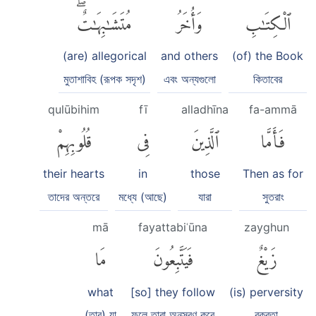
ٱلْكِتَٰبِ
وَأُخَرُ
مُتَشَٰبِهَٰتٌۖ
(are) allegorical
and others
(of) the Book
মুতাশাবিহ (রূপক সদৃশ)
এবং অন্যগুলো
কিতাবের
qulūbihim
fī
alladhīna
fa-ammā
فَأَمَّا
ٱلَّذِينَ
فِى
قُلُوبِهِمْ
their hearts
in
those
Then as for
তাদের অন্তরে
মধ্যে (আছে)
যারা
সুতরাং
mā
fayattabiʿūna
zayghun
زَيْغٌ
فَيَتَّبِعُونَ
مَا
what
[so] they follow
(is) perversity
(তার) যা
ফলে তারা অনুসরণ করে
বক্রতা