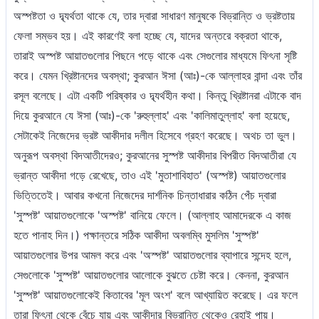
অস্পষ্টতা ও দ্ব্যর্থতা থাকে যে, তার দ্বারা সাধারণ মানুষকে বিভ্রান্তি ও ভ্রষ্টতায়
ফেলা সম্ভব হয়। এই কারণেই বলা হচ্ছে যে, যাদের অন্তরে বক্রতা থাকে,
তারাই অস্পষ্ট আয়াতগুলোর পিছনে পড়ে থাকে এবং সেগুলোর মাধ্যমে ফিৎনা সৃষ্টি
করে। যেমন খ্রিষ্টানদের অবস্থা; কুরআন ঈসা (আঃ)-কে আল্লাহর বান্দা এবং তাঁর
রসূল বলেছে। এটা একটি পরিষ্কার ও দ্ব্যর্থহীন কথা। কিন্তু খ্রিষ্টানরা এটাকে বাদ
দিয়ে কুরআনে যে ঈসা (আঃ)-কে 'রুহুল্লাহ' এবং 'কালিমাতুল্লাহ' বলা হয়েছে,
সেটাকেই নিজেদের ভ্রষ্ট আকীদার দলীল হিসেবে গ্রহণ করেছে। অথচ তা ভুল।
অনুরূপ অবস্থা বিদআতীদেরও; কুরআনের সুস্পষ্ট আকীদার বিপরীত বিদআতীরা যে
ভ্রান্ত আকীদা গড়ে রেখেছে, তাও এই 'মুতাশাবিহাত' (অস্পষ্ট) আয়াতগুলোর
ভিত্তিতেই। আবার কখনো নিজেদের দার্শনিক চিন্তাধারার কঠিন পেঁচ দ্বারা
'সুস্পষ্ট' আয়াতগুলোকে 'অস্পষ্ট' বানিয়ে ফেলে। (আল্লাহ আমাদেরকে এ কাজ
হতে পানাহ দিন।) পক্ষান্তরে সঠিক আকীদা অবলম্বি মুসলিম 'সুস্পষ্ট'
আয়াতগুলোর উপর আমল করে এবং 'অস্পষ্ট' আয়াতগুলোর ব্যাপারে সন্দেহ হলে,
সেগুলোকে 'সুস্পষ্ট' আয়াতগুলোর আলোকে বুঝতে চেষ্টা করে। কেননা, কুরআন
'সুস্পষ্ট' আয়াতগুলোকেই কিতাবের 'মূল অংশ' বলে আখ্যায়িত করেছে। এর ফলে
তারা ফিৎনা থেকে বেঁচে যায় এবং আকীদার বিভ্রান্তি থেকেও রেহাই পায়।