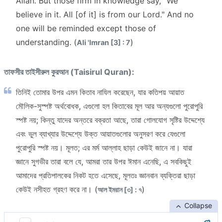
Allah. But those firm in knowledge say, "We
believe in it. All [of it] is from our Lord." And no
one will be reminded except those of
understanding. (
)
Ali 'Imran [3] : 7
তাফসীর তাইসীরুল কুরআন (Taisirul Quran):
তিনিই তোমার উপর এমন কিতাব নাযিল করেছেন, যার কতিপয় আয়াত
মৌলিক-সুস্পষ্ট অর্থবোধক, এগুলো হল কিতাবের মূল আর অন্যগুলো পুরোপুরি
স্পষ্ট নয়; কিন্তু যাদের অন্তরে বক্রতা আছে, তারা গোলযোগ সৃষ্টির উদ্দেশ্যে
এবং ভুল ব্যাখ্যার উদ্দেশ্যে উক্ত আয়াতগুলোর অনুসরণ করে যেগুলো
পুরোপুরি স্পষ্ট নয়। মূলত; এর মর্ম আল্লাহ ছাড়া কেউই জানে না। যারা
জ্ঞানে সুগভীর তারা বলে যে, আমরা তার উপর ঈমান এনেছি, এ সবকিছুই
আমাদের প্রতিপালকের নিকট হতে এসেছে, মূলতঃ জ্ঞানবান ব্যক্তিরা ছাড়া
কেউই নসীহত গ্রহণ করে না। (
)
আল ইমরান [৩] : ৭
Collapse