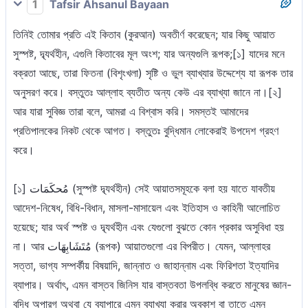
1
Tafsir Ahsanul Bayaan
তিনিই তোমার প্রতি এই কিতাব (কুরআন) অবতীর্ণ করেছেন; যার কিছু আয়াত
সুস্পষ্ট, দ্ব্যর্থহীন, এগুলি কিতাবের মূল অংশ; যার অন্যগুলি রূপক;[১] যাদের মনে
বক্রতা আছে, তারা ফিতনা (বিশৃংখলা) সৃষ্টি ও ভুল ব্যাখ্যার উদ্দেশ্যে যা রূপক তার
অনুসরণ করে। বস্তুতঃ আল্লাহ ব্যতীত অন্য কেউ এর ব্যাখ্যা জানে না।[২]
আর যারা সুবিজ্ঞ তারা বলে, আমরা এ বিশ্বাস করি। সমস্তই আমাদের
প্রতিপালকের নিকট থেকে আগত। বস্তুতঃ বুদ্ধিমান লোকেরাই উপদেশ গ্রহণ
করে।
[১] مُحكَمَات (সুস্পষ্ট দ্ব্যর্থহীন) সেই আয়াতসমূহকে বলা হয় যাতে যাবতীয়
আদেশ-নিষেধ, বিধি-বিধান, মাসলা-মাসায়েল এবং ইতিহাস ও কাহিনী আলোচিত
হয়েছে; যার অর্থ স্পষ্ট ও দ্ব্যর্থহীন এবং যেগুলো বুঝতে কোন প্রকার অসুবিধা হয়
না। আর مُتَشَابِهَات (রূপক) আয়াতগুলো এর বিপরীত। যেমন, আল্লাহর
সত্তা, ভাগ্য সম্পর্কীয় বিষয়াদি, জান্নাত ও জাহান্নাম এবং ফিরিশতা ইত্যাদির
ব্যাপার। অর্থাৎ, এমন বাস্তব জিনিস যার বাস্তবতা উপলব্ধি করতে মানুষের জ্ঞান-
বুদ্ধি অপারগ অথবা যে ব্যাপারে এমন ব্যাখ্যা করার অবকাশ বা তাতে এমন