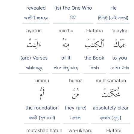
revealed
(is) the One Who
He
অবতীর্ণ করেছেন
যিনি
তিনিই (সেই সত্তা)
āyātun
min'hu
l-kitāba
ʿalayka
عَلَيْكَ
ٱلْكِتَٰبَ
مِنْهُ
ءَايَٰتٌ
(are) Verses
of it
the Book
to you
আয়াতসমূহ
তাতে কিছু আছে
কিতাব
তোমার উপর
ummu
hunna
muḥ'kamātun
مُّحْكَمَٰتٌ
هُنَّ
أُمُّ
the foundation
they (are)
absolutely clear
জননী (মূল অংশ)
সেগুলো
মুহকাম (সুদৃঢ়)
mutashābihātun
wa-ukharu
l-kitābi