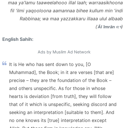
maa ya'lamu taaweelahooo illal laah; warraasikhoona
fil 'ilmi yaqooloona aamannaa bihee kullum min 'indi
Rabbinaa; wa maa yazzakkaru illaaa ulul albaab
(
)
ʾĀl ʿImrān ৩:৭
English Sahih:
Ads by Muslim Ad Network
It is He who has sent down to you, [O
Muhammad], the Book; in it are verses [that are]
precise – they are the foundation of the Book –
and others unspecific. As for those in whose
hearts is deviation [from truth], they will follow
that of it which is unspecific, seeking discord and
seeking an interpretation [suitable to them]. And
no one knows its [true] interpretation except