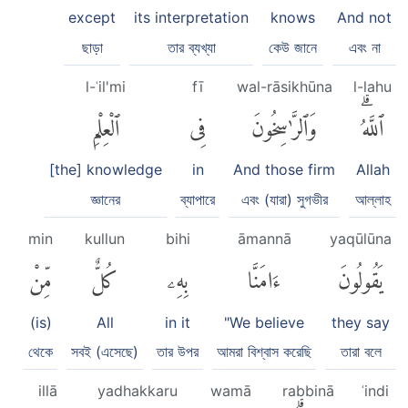
except
its interpretation
knows
And not
ছাড়া
তার ব্যখ্যা
কেউ জানে
এবং না
l-ʿil'mi
fī
wal-rāsikhūna
l-lahu
ٱللَّهُۗ
وَٱلرَّٰسِخُونَ
فِى
ٱلْعِلْمِ
[the] knowledge
in
And those firm
Allah
জ্ঞানের
ব্যাপারে
এবং (যারা) সুগভীর
আল্লাহ
min
kullun
bihi
āmannā
yaqūlūna
يَقُولُونَ
ءَامَنَّا
بِهِۦ
كُلٌّ
مِّنْ
(is)
All
in it
"We believe
they say
থেকে
সবই (এসেছে)
তার উপর
আমরা বিশ্বাস করেছি
তারা বলে
illā
yadhakkaru
wamā
rabbinā
ʿindi