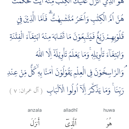
هُوَ الَّذِيْٓ اَنْزَلَ عَلَيْكَ الْكِتٰبَ مِنْهُ اٰيٰتٌ مُّحْكَمٰتٌ
هُنَّ اُمُّ الْكِتٰبِ وَاُخَرُ مُتَشٰبِهٰتٌ ۗ فَاَمَّا الَّذِيْنَ فِيْ
قُلُوْبِهِمْ زَيْغٌ فَيَتَّبِعُوْنَ مَا تَشَابَهَ مِنْهُ ابْتِغَاۤءَ الْفِتْنَةِ
وَابْتِغَاۤءَ تَأْوِيْلِهٖۚ وَمَا يَعْلَمُ تَأْوِيْلَهٗٓ اِلَّا اللّٰهُ
ۘوَالرَّاسِخُوْنَ فِى الْعِلْمِ يَقُوْلُوْنَ اٰمَنَّا بِهٖۙ كُلٌّ مِّنْ عِنْدِ
)
٧
آل عمران:
(
رَبِّنَا ۚ وَمَا يَذَّكَّرُ اِلَّآ اُولُوا الْاَلْبَابِ
anzala
alladhī
huwa
هُوَ
ٱلَّذِىٓ
أَنزَلَ