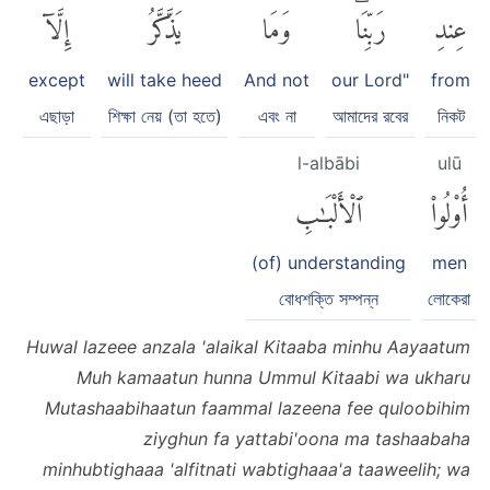
عِندِ
رَبِّنَاۗ
وَمَا
يَذَّكَّرُ
إِلَّآ
except
will take heed
And not
our Lord"
from
এছাড়া
শিক্ষা নেয় (তা হতে)
এবং না
আমাদের রবের
নিকট
l-albābi
ulū
أُو۟لُوا۟
ٱلْأَلْبَٰبِ
(of) understanding
men
বোধশক্তি সম্পন্ন
লোকেরা
Huwal lazeee anzala 'alaikal Kitaaba minhu Aayaatum
Muh kamaatun hunna Ummul Kitaabi wa ukharu
Mutashaabihaatun faammal lazeena fee quloobihim
ziyghun fa yattabi'oona ma tashaabaha
minhubtighaaa 'alfitnati wabtighaaa'a taaweelih; wa