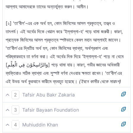
আল্লাহ আমাদেরকে তাদের অন্তর্ভুক্ত করুন। আমীন।
[২] 'তা'বীল'-এর এক অর্থ হল, কোন জিনিসের আসল প্রকৃতত্ব, তত্ত্ব ও
তাৎপর্য। এই অর্থের দিকে খেয়াল করে 'ইল্লাল্লা-হ' পড়ে থামা জরুরী। কারণ,
প্রত্যেক জিনিসের আসল প্রকৃতত্ব স্পষ্টভাবে কেবল মহান আল্লাহই জানেন।
'তা'বীল'এর দ্বিতীয় অর্থ হল, কোন জিনিসের ব্যাখ্যা, অর্থপ্রকাশ এবং
পরিষ্কারভাবে তা বর্ণনা করা। এই অর্থের দিক দিয়ে 'ইল্লাল্লা-হ' পড়ে না থেমে
[وَالرَّاسِخُوْنَ فِي الْعِلْمِ] পড়ে থামা যায়। কারণ, গভীর জ্ঞানের অধিকারী
ব্যক্তিরাও সঠিক ব্যাখ্যা এবং সুস্পষ্ট বর্ণনা দেওয়ার ক্ষমতা রাখেন। 'তা'বীল'এর
এই উভয় অর্থ কুরআনে কারীমে ব্যবহূত হয়েছে।
(ইবনে কাসীর থেকে সারাংশ)
2
Tafsir Abu Bakr Zakaria
তিনিই আপনার প্রতি এই কিতাব নাযিল করেছেন যার কিছু আয়াত ‘মুহ্‌কাম’, এগুলো
3
Tafsir Bayaan Foundation
কিতাবের মূল; আর অন্যগুলো ‘মুতাশাবিহ্‌’ [১], সুতরাং যাদের অন্তরে বক্রতা
তিনিই তোমার উপর কিতাব নাযিল করেছেন, তার মধ্যে আছে মুহকাম আয়াতসমূহ।
রয়েছে শুধু তারাই ফেৎনা এবং ভুল ব্যাখ্যার উদ্দেশ্যে মুতাশাবিহাতের অনুসরণ করে
4
Muhiuddin Khan
সেগুলো কিতাবের মূল, আর অন্যগুলো মুতাশাবিহ্। ফলে যাদের অন্তরে রয়েছে
[২]। অথচ আল্লাহ্‌ ছাড়া অন্য কেউ এর ব্যাখ্যা জানে না। আর যারা জ্ঞানে