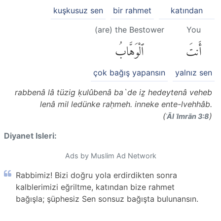
kuşkusuz sen
bir rahmet
katından
(are) the Bestower
You
أَنتَ
ٱلْوَهَّابُ
çok bağış yapansın
yalnız sen
rabbenâ lâ tüzig ḳulûbenâ ba`de iẕ hedeytenâ veheb
lenâ mil ledünke raḥmeh. inneke ente-lvehhâb.
(
)
ʾĀl ʿImrān 3:8
Diyanet Isleri:
Ads by Muslim Ad Network
Rabbimiz! Bizi doğru yola erdirdikten sonra
kalblerimizi eğriltme, katından bize rahmet
bağışla; şüphesiz Sen sonsuz bağışta bulunansın.