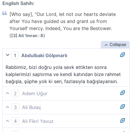
English Sahih:
[Who say], "Our Lord, let not our hearts deviate
after You have guided us and grant us from
Yourself mercy. Indeed, You are the Bestower.
(
)
[3] Ali 'Imran : 8
Collapse
1
Abdulbaki Gölpınarlı
Rabbimiz, bizi doğru yola sevk ettikten sonra
kalplerimizi saptırma ve kendi katından bize rahmet
bağışla, şüphe yok ki sen, fazlasıyla bağışlayansın.
2
Adem Uğur
(Onlar şöyle yakarırlar:) Rabbimiz! Bizi doğru yola
3
Ali Bulaç
ilettikten sonra kalplerimizi eğriltme. Bize tarafından
"Rabbimiz, bizi hidayete erdirdikten sonra kalplerimizi
rahmet bağışla. Lütfu en bol olan sensin.
4
Ali Fikri Yavuz
kaydırma ve Katından bize bir rahmet bağışla.