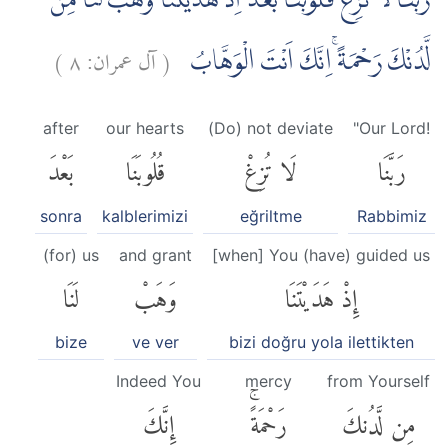
رَبَّنَا لَا تُزِغْ قُلُوْبَنَا بَعْدَ اِذْ هَدَيْتَنَا وَهَبْ لَنَا مِنْ
)
٨
آل عمران:
(
لَّدُنْكَ رَحْمَةً ۚاِنَّكَ اَنْتَ الْوَهَّابُ
after
our hearts
(Do) not deviate
"Our Lord!
رَبَّنَا
لَا تُزِغْ
قُلُوبَنَا
بَعْدَ
sonra
kalblerimizi
eğriltme
Rabbimiz
(for) us
and grant
[when] You (have) guided us
إِذْ هَدَيْتَنَا
وَهَبْ
لَنَا
bize
ve ver
bizi doğru yola ilettikten
Indeed You
mercy
from Yourself
مِن لَّدُنكَ
رَحْمَةًۚ
إِنَّكَ