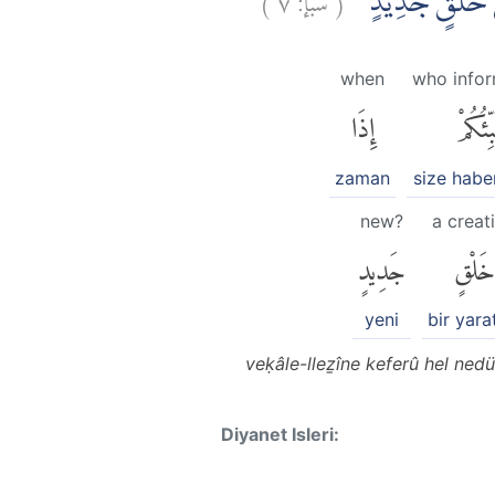
لَفِيْ خَلْقٍ جَدِيْدٍۚ
when
who info
بِّئُكُمْ
إِذَا
zaman
size habe
new?
a creat
خَلْقٍ
جَدِيدٍ
yeni
bir yarat
veḳâle-lleẕîne keferû hel ned
Diyanet Isleri: