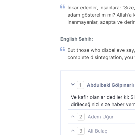
İnkar edenler, insanlara: "Siz
adam gösterelim mi? Allah'a ka
inanmayanlar, azapta ve derin 
English Sahih:
But those who disbelieve say,
complete disintegration, you w
1
Abdulbaki Gölpınarlı
Ve kafir olanlar dediler ki
dirileceğinizi size haber ve
2
Adem Uğur
Kâfir olanlar (kendi araları
3
Ali Bulaç