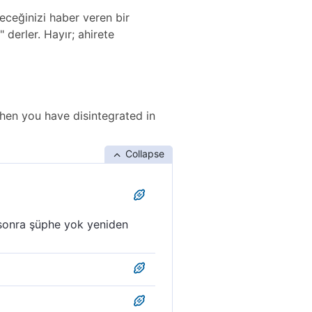
eceğinizi haber veren bir
 derler. Hayır; ahirete
when you have disintegrated in
Collapse
n sonra şüphe yok yeniden
den dirileceğinizi