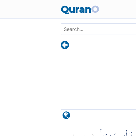
Skip to main content
Quran
O
)
٧
سبإ:
(