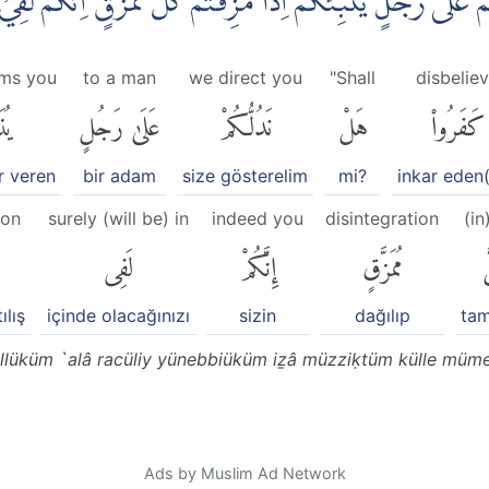
مْ عَلٰى رَجُلٍ يُّنَبِّئُكُمْ اِذَا مُزِّقْتُمْ كُلَّ مُمَزَّقٍۙ اِنَّكُمْ 
rms you
to a man
we direct you
"Shall
disbelie
كَفَرُوا۟
هَلْ
نَدُلُّكُمْ
عَلَىٰ رَجُلٍ
يُنَ
r veren
bir adam
size gösterelim
mi?
inkar eden(
ion
surely (will be) in
indeed you
disintegration
(in
َ
مُمَزَّقٍ
إِنَّكُمْ
لَفِى
ılış
içinde olacağınızı
sizin
dağılıp
ta
üllüküm `alâ racüliy yünebbiüküm iẕâ müzziḳtüm külle müme
Ads by Muslim Ad Network