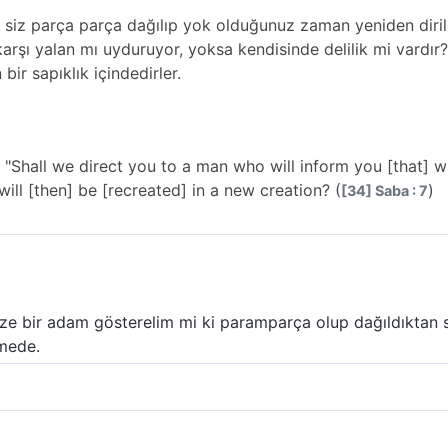
e, siz parça parça dağılıp yok olduğunuz zaman yeniden diril
rşı yalan mı uyduruyor, yoksa kendisinde delilik mi vardır?"
bir sapıklık içindedirler.
 "Shall we direct you to a man who will inform you [that] 
ill [then] be [recreated] in a new creation? (
)
[34] Saba : 7
: Size bir adam gösterelim mi ki paramparça olup dağıldıkta
rmede.
nda) şöyle dediler: Çürüyüp paramparça olduğunuz vakit yeni