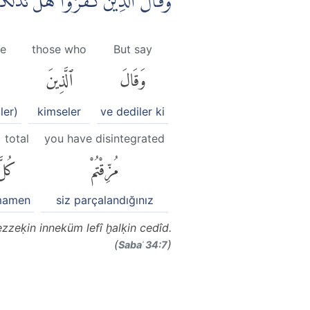
وَقَالَ الَّذِيْنَ كَفَرُوْا هَلْ نَدُلُّكُ
ve
those who
But say
وَقَالَ
ٱلَّذِينَ
ler)
kimseler
ve dediler ki
) total
you have disintegrated
مُزِّقْتُمْ
كُلّ
mamen
siz parçalandığınız
zzeḳin inneküm lefî ḫalḳin cedîd.
(
)
Sabaʾ 34:7