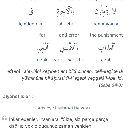
لَا يُؤْمِنُونَ
بِٱلْءَاخِرَةِ
فِى
içindedirler
ahirete
inanmayanlar
far
and error
the punishment
ٱلْعَذَابِ
وَٱلضَّلَٰلِ
ٱلْبَعِيدِ
uzak
ve bir sapıklık
azab
efterâ `ale-llâhi keẕiben em bihî cinneh. beli-lleẕîne lâ
yü'minûne bil'âḫirati fi-l`aẕâbi veḍḍalâli-lbe`îd.
(
)
Sabaʾ 34:8
Diyanet Isleri:
Ads by Muslim Ad Network
İnkar edenler, insanlara: "Size, siz parça parça
dağılıp yok olduğunuz zaman yeniden