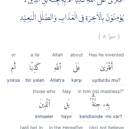
اَفْتَرٰى عَلَى اللّٰهِ كَذِبًا اَمْ بِهٖ جِنَّةٌ ۗبَلِ الَّذِيْنَ لَا
يُؤْمِنُوْنَ بِالْاٰخِرَةِ فِى الْعَذَابِ وَالضَّلٰلِ الْبَعِيْدِ
)
٨
سبإ:
(
or
a lie
Allah
about
Has he invented
أَفْتَرَىٰ
عَلَى
ٱللَّهِ
كَذِبًا
أَم
yoksa
bir yalan
Allah'a
karşı
uydurdu mu?
those who
Nay
in him (is) madness?"
بِهِۦ جِنَّةٌۢۗ
بَلِ
ٱلَّذِينَ
kimseler
hayır
kendisinde -mi var?
(will be) in
in the Hereafter
(do) not believe