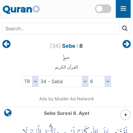
Skip to main content
Quran
O
[
34
]
Sebe
: 8
سبإ
القرآن الكريم
Ads by Muslim Ad Network
Sebe Suresi 8. Ayet