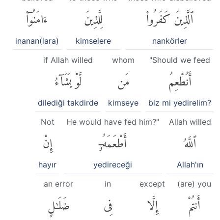
ٱلَّذِينَ كَفَرُوا۟
لِلَّذِينَ
ءَامَنُوٓا۟
inanan(lara)
kimselere
nankörler
if Allah willed
whom
"Should we feed
أَنُطْعِمُ
مَن
لَّوْ يَشَآءُ
dilediği takdirde
kimseye
biz mi yedirelim?
Not
He would have fed him?"
Allah willed
ٱللَّهُ
أَطْعَمَهُۥٓ
إِنْ
hayır
yedireceği
Allah'ın
an error
in
except
(are) you
أَنتُمْ
إِلَّا
فِى
ضَلَٰلٍ