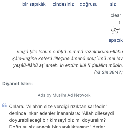
bir sapıklık
içindesiniz
doğrusu
siz
clear
مُّبِينٍ
apaçık
veiẕâ ḳîle lehüm enfiḳû mimmâ razeḳakümü-llâhü
ḳâle-lleẕîne keferû lilleẕîne âmenû enuṭ`imü mel lev
yeşâü-llâhü aṭ`ameh. in entüm illâ fî ḍalâlim mübîn.
(
)
Yāʾ Sīn 36:47
Diyanet Isleri:
Ads by Muslim Ad Network
Onlara: "Allah'ın size verdiği rızıktan sarfedin"
denince inkar edenler inananlara: "Allah dileseydi
doyurabileceği bir kimseyi biz mi doyuralım?
Doğrusu siz apaçık bir sapıklıktasınız" derler.