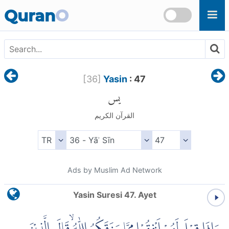
Skip to main content
Quran
O
[
36
]
Yasin
: 47
يس
القرآن الكريم
Ads by Muslim Ad Network
Yasin Suresi 47. Ayet