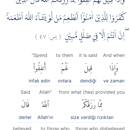
وَاِذَا قِيْلَ لَهُمْ اَنْفِقُوْا مِمَّا رَزَقَكُمُ اللّٰهُ ۙقَالَ الَّذِيْنَ
كَفَرُوْا لِلَّذِيْنَ اٰمَنُوْٓا اَنُطْعِمُ مَنْ لَّوْ يَشَاۤءُ اللّٰهُ اَطْعَمَهٗٓ
)
٤٧
يس:
(
ۖاِنْ اَنْتُمْ اِلَّا فِيْ ضَلٰلٍ مُّبِيْنٍ
"Spend
to them
it is said
And when
وَإِذَا
قِيلَ
لَهُمْ
أَنفِقُوا۟
infak edin
onlara
dendiği
ve zaman
Said
Allah"
from what (has) provided you
مِمَّا رَزَقَكُمُ
ٱللَّهُ
قَالَ
derler
Allah'ın
size verdiği rızıktan
believed
to those who
those who disbelieved