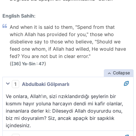
English Sahih:
And when it is said to them, "Spend from that
which Allah has provided for you," those who
disbelieve say to those who believe, "Should we
feed one whom, if Allah had willed, He would have
fed? You are not but in clear error."
(
)
[36] Ya-Sin : 47
Collapse
1
Abdulbaki Gölpınarlı
Ve onlara, Allah'ın, sizi rızıklandırdığı şeylerin bir
kısmını hayır yoluna harcayın dendi mi kafir olanlar,
inananlara derler ki: Dileseydi Allah doyururdu onu,
biz mi doyuralım? Siz, ancak apaçık bir sapıklık
içindesiniz.