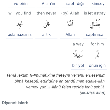
ve birini
Allah'ın
saptırdığı
kimseyi
will you find
then never
(by) Allah
is let astray
يُضْلِلِ
ٱللَّهُ
فَلَن
تَجِدَ
bulamazsınız
artık
Allah
saptırırsa
a way
for him
لَهُۥ
سَبِيلًا
bir yol
onun için
femâ leküm fi-lmünâfiḳîne fieteyni vellâhü erkesehüm
bimâ kesebû. etürîdûne en tehdû men eḍalle-llâh.
vemey yuḍlili-llâhü felen tecide lehû sebîlâ.
(
)
an-Nisāʾ 4:88
Diyanet Isleri: