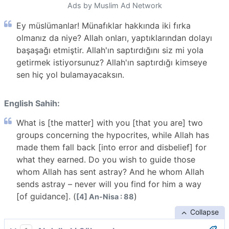
Ads by Muslim Ad Network
Ey müslümanlar! Münafıklar hakkında iki fırka
olmanız da niye? Allah onları, yaptıklarından dolayı
başaşağı etmiştir. Allah'ın saptırdığını siz mi yola
getirmek istiyorsunuz? Allah'ın saptırdığı kimseye
sen hiç yol bulamayacaksın.
English Sahih:
What is [the matter] with you [that you are] two
groups concerning the hypocrites, while Allah has
made them fall back [into error and disbelief] for
what they earned. Do you wish to guide those
whom Allah has sent astray? And he whom Allah
sends astray – never will you find for him a way
[of guidance]. (
)
[4] An-Nisa : 88
Collapse