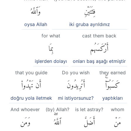
فِئَتَيْنِ
وَٱللَّهُ
oysa Allah
iki gruba ayrıldınız
for what
cast them back
أَرْكَسَهُم
بِمَا
işlerden dolayı
onları baş aşağı etmiştir
that you guide
Do you wish
they earned
كَسَبُوٓا۟ۚ
أَتُرِيدُونَ
أَن تَهْدُوا۟
doğru yola iletmek
mi istiyorsunuz?
yaptıkları
And whoever
(by) Allah?
is let astray?
whom
مَنْ
أَضَلَّ
ٱللَّهُۖ
وَمَن