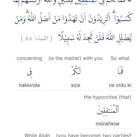
۞ فَمَا لَكُمْ فِى الْمُنٰفِقِيْنَ فِئَتَيْنِ وَاللّٰهُ اَرْكَسَهُمْ بِمَا
كَسَبُوْا ۗ اَتُرِيْدُوْنَ اَنْ تَهْدُوْا مَنْ اَضَلَّ اللّٰهُ ۗوَمَنْ
)
٨٨
النساء:
(
يُّضْلِلِ اللّٰهُ فَلَنْ تَجِدَ لَهٗ سَبِيْلًا
concerning
(is the matter) with you
So what
فَمَا
لَكُمْ
فِى
hakkında
size
ne oldu ki
the hypocrites (that)
ٱلْمُنَٰفِقِينَ
münafıklar
While Allah
(you have become) two parties?