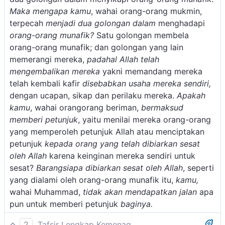
Maka mengapa kamu
, wahai orang-orang mukmin,
terpecah
menjadi dua golongan
dalam
menghadapi
orang-orang munafik?
Satu golongan membela
orang-orang munafik; dan golongan yang lain
memerangi mereka,
padahal Allah telah
mengembalikan mereka
yakni memandang mereka
telah kembali kafir
disebabkan usaha mereka sendiri,
dengan ucapan, sikap dan perilaku mereka.
Apakah
kamu
, wahai orangorang beriman,
bermaksud
memberi petunjuk
, yaitu menilai mereka orang-orang
yang memperoleh petunjuk Allah atau menciptakan
petunjuk
kepada orang yang telah dibiarkan sesat
oleh Allah
karena keinginan mereka sendiri untuk
sesat?
Barangsiapa dibiarkan sesat oleh Allah
, seperti
yang dialami oleh orang-orang munafik itu,
kamu,
wahai Muhammad,
tidak akan mendapatkan jalan
apa
pun untuk memberi petunjuk
baginya.
2
Tafsir Lengkap Kemenag