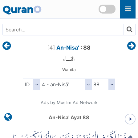
Skip to main content
Quran
O
[
4
]
An-Nisa'
: 88
النساء
Wanita
Ads by Muslim Ad Network
An-Nisa' Ayat 88