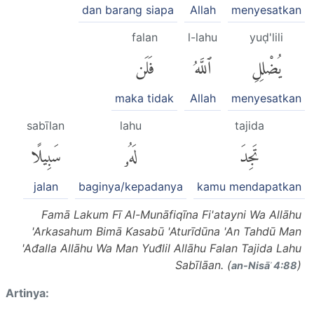
dan barang siapa
Allah
menyesatkan
falan
l-lahu
yuḍ'lili
يُضْلِلِ
ٱللَّهُ
فَلَن
maka tidak
Allah
menyesatkan
sabīlan
lahu
tajida
تَجِدَ
لَهُۥ
سَبِيلًا
jalan
baginya/kepadanya
kamu mendapatkan
Famā Lakum Fī Al-Munāfiqīna Fi'atayni Wa Allāhu
'Arkasahum Bimā Kasabū 'Aturīdūna 'An Tahdū Man
'Ađalla Allāhu Wa Man Yuđlil Allāhu Falan Tajida Lahu
Sabīlāan. (
)
an-Nisāʾ 4:88
Artinya: