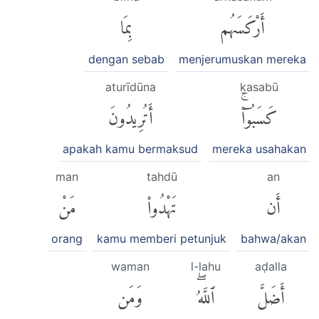
أَرْكَسَهُم
بِمَا
dengan sebab
menjerumuskan mereka
aturīdūna
kasabū
كَسَبُوٓا۟ۚ
أَتُرِيدُونَ
apakah kamu bermaksud
mereka usahakan
man
tahdū
an
أَن
تَهْدُوا۟
مَنْ
orang
kamu memberi petunjuk
bahwa/akan
waman
l-lahu
aḍalla
أَضَلَّ
ٱللَّهُۖ
وَمَن