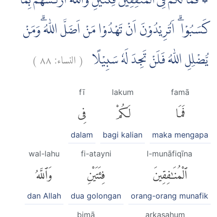
۞ فَمَا لَكُمْ فِى الْمُنٰفِقِيْنَ فِئَتَيْنِ وَاللّٰهُ اَرْكَسَهُمْ بِمَا
كَسَبُوْا ۗ اَتُرِيْدُوْنَ اَنْ تَهْدُوْا مَنْ اَضَلَّ اللّٰهُ ۗوَمَنْ
)
٨٨
النساء:
(
يُّضْلِلِ اللّٰهُ فَلَنْ تَجِدَ لَهٗ سَبِيْلًا
fī
lakum
famā
فَمَا
لَكُمْ
فِى
dalam
bagi kalian
maka mengapa
wal-lahu
fi-atayni
l-munāfiqīna
ٱلْمُنَٰفِقِينَ
فِئَتَيْنِ
وَٱللَّهُ
dan Allah
dua golongan
orang-orang munafik
bimā
arkasahum