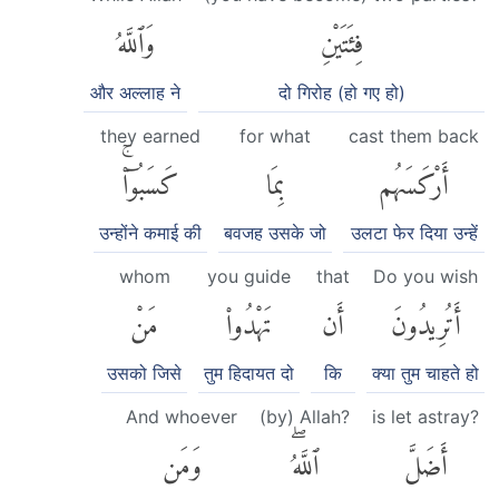
فِئَتَيْنِ
وَٱللَّهُ
और अल्लाह ने
दो गिरोह (हो गए हो)
they earned
for what
cast them back
أَرْكَسَهُم
بِمَا
كَسَبُوٓا۟ۚ
उन्होंने कमाई की
बवजह उसके जो
उलटा फेर दिया उन्हें
whom
you guide
that
Do you wish
أَتُرِيدُونَ
أَن
تَهْدُوا۟
مَنْ
उसको जिसे
तुम हिदायत दो
कि
क्या तुम चाहते हो
And whoever
(by) Allah?
is let astray?
أَضَلَّ
ٱللَّهُۖ
وَمَن