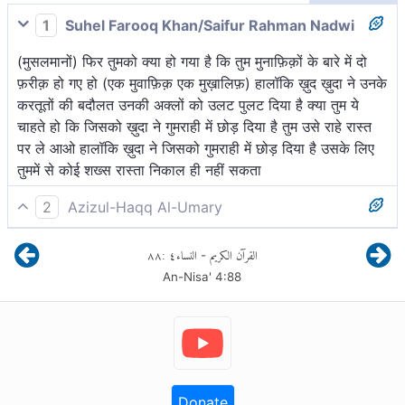
1
Suhel Farooq Khan/Saifur Rahman Nadwi
(मुसलमानों) फिर तुमको क्या हो गया है कि तुम मुनाफ़िक़ों के बारे में दो
फ़रीक़ हो गए हो (एक मुवाफ़िक़ एक मुख़ालिफ़) हालॉकि ख़ुद ख़ुदा ने उनके
करतूतों की बदौलत उनकी अक्लों को उलट पुलट दिया है क्या तुम ये
चाहते हो कि जिसको ख़ुदा ने गुमराही में छोड़ दिया है तुम उसे राहे रास्त
पर ले आओ हालॉकि ख़ुदा ने जिसको गुमराही में छोड़ दिया है उसके लिए
तुममें से कोई शख्स रास्ता निकाल ही नहीं सकता
2
Azizul-Haqq Al-Umary
तुम्हें क्या हुआ है कि मुनाफ़िक़ों (द्विधावादियों) के बारे में दो पक्ष[1] बन गये
٨٨
:
٤
النساء
القرآن الكريم
-
हो, जबकि अल्लाह ने उनके कुकर्मों के कारण उन्हें ओंधा कर दिया है। क्या
An-Nisa'
4
:
88
तुम उसे सुपथ दर्शा देना चाहते हो, जिसे अल्लाह ने कुपथ कर दिया हो?
और जिसे अल्लाह कुपथ कर दे, तो तुम उसके लिए कोई राह नहीं पा
सकते।
Donate