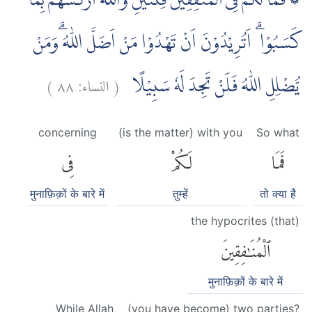
۞ فَمَا لَكُمْ فِى الْمُنٰفِقِيْنَ فِئَتَيْنِ وَاللّٰهُ اَرْكَسَهُمْ بِمَا
كَسَبُوْا ۗ اَتُرِيْدُوْنَ اَنْ تَهْدُوْا مَنْ اَضَلَّ اللّٰهُ ۗوَمَنْ
)
٨٨
النساء:
(
يُّضْلِلِ اللّٰهُ فَلَنْ تَجِدَ لَهٗ سَبِيْلًا
concerning
(is the matter) with you
So what
فَمَا
لَكُمْ
فِى
मुनाफ़िक़ों के बारे में
तुम्हें
तो क्या है
the hypocrites (that)
ٱلْمُنَٰفِقِينَ
मुनाफ़िक़ों के बारे में
While Allah
(you have become) two parties?