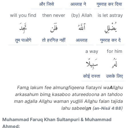
और जिसे
अल्लाह ने
गुमराह कर दिया
will you find
then never
(by) Allah
is let astray
يُضْلِلِ
ٱللَّهُ
فَلَن
تَجِدَ
तुम पाओगे
तो हरगिज़ नहीं
अल्लाह
गुमराह कर दे
a way
for him
لَهُۥ
سَبِيلًا
कोई रास्ता
उसके लिए
Fam
a
lakum fee almun
a
fiqeena fiatayni wa
A
ll
a
hu
arkasahum bim
a
kasaboo atureedoona an tahdoo
man a
d
alla All
a
hu waman yu
d
lili All
a
hu falan tajida
lahu sabeel
a
n
(
)
an-Nisāʾ 4:88
Muhammad Faruq Khan Sultanpuri & Muhammad
Ahmed: