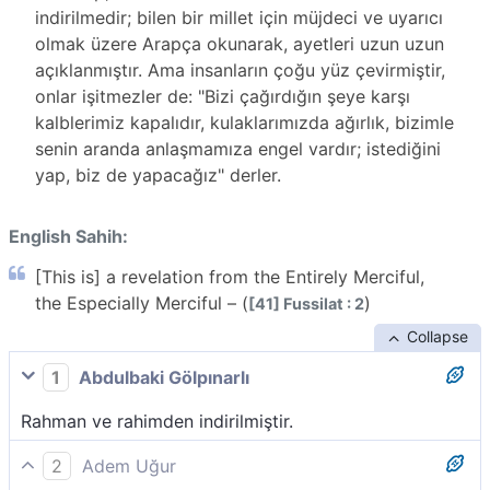
indirilmedir; bilen bir millet için müjdeci ve uyarıcı
olmak üzere Arapça okunarak, ayetleri uzun uzun
açıklanmıştır. Ama insanların çoğu yüz çevirmiştir,
onlar işitmezler de: "Bizi çağırdığın şeye karşı
kalblerimiz kapalıdır, kulaklarımızda ağırlık, bizimle
senin aranda anlaşmamıza engel vardır; istediğini
yap, biz de yapacağız" derler.
English Sahih:
[This is] a revelation from the Entirely Merciful,
the Especially Merciful – (
)
[41] Fussilat : 2
Collapse
1
Abdulbaki Gölpınarlı
Rahman ve rahimden indirilmiştir.
2
Adem Uğur