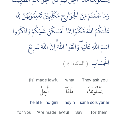
يَسْـَٔلُوْنَكَ مَاذَآ اُحِلَّ لَهُمْۗ قُلْ اُحِلَّ لَكُمُ الطَّيِّبٰتُۙ
وَمَا عَلَّمْتُمْ مِّنَ الْجَوَارِحِ مُكَلِّبِيْنَ تُعَلِّمُوْنَهُنَّ مِمَّا
عَلَّمَكُمُ اللّٰهُ فَكُلُوْا مِمَّآ اَمْسَكْنَ عَلَيْكُمْ وَاذْكُرُوا
اسْمَ اللّٰهِ عَلَيْهِ ۖوَاتَّقُوا اللّٰهَ ۗاِنَّ اللّٰهَ سَرِيْعُ
)
٤
المائدة:
(
الْحِسَابِ
(is) made lawful
what
They ask you
يَسْـَٔلُونَكَ
مَاذَآ
أُحِلَّ
helal kılındığını
neyin
sana soruyarlar
for you
"Are made lawful
Say
for them