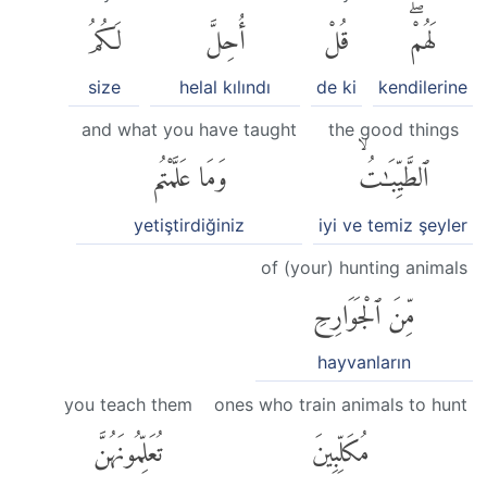
لَهُمْۖ
قُلْ
أُحِلَّ
لَكُمُ
size
helal kılındı
de ki
kendilerine
and what you have taught
the good things
ٱلطَّيِّبَٰتُۙ
وَمَا عَلَّمْتُم
yetiştirdiğiniz
iyi ve temiz şeyler
of (your) hunting animals
مِّنَ ٱلْجَوَارِحِ
hayvanların
you teach them
ones who train animals to hunt
مُكَلِّبِينَ
تُعَلِّمُونَهُنَّ