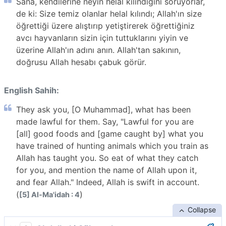
Sana, kendilerine neyin helal kılındığını soruyorlar,
de ki: Size temiz olanlar helal kılındı; Allah'ın size
öğrettiği üzere alıştırıp yetiştirerek öğrettiğiniz
avcı hayvanların sizin için tuttuklarını yiyin ve
üzerine Allah'ın adını anın. Allah'tan sakının,
doğrusu Allah hesabı çabuk görür.
English Sahih:
They ask you, [O Muhammad], what has been
made lawful for them. Say, "Lawful for you are
[all] good foods and [game caught by] what you
have trained of hunting animals which you train as
Allah has taught you. So eat of what they catch
for you, and mention the name of Allah upon it,
and fear Allah." Indeed, Allah is swift in account.
(
)
[5] Al-Ma'idah : 4
Collapse