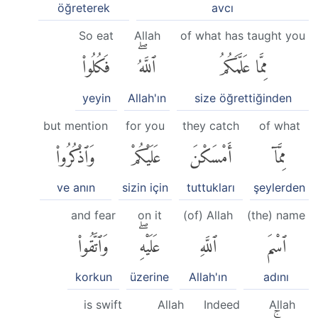
öğreterek
avcı
So eat
Allah
of what has taught you
مِمَّا عَلَّمَكُمُ
ٱللَّهُۖ
فَكُلُوا۟
yeyin
Allah'ın
size öğrettiğinden
but mention
for you
they catch
of what
مِمَّآ
أَمْسَكْنَ
عَلَيْكُمْ
وَٱذْكُرُوا۟
ve anın
sizin için
tuttukları
şeylerden
and fear
on it
(of) Allah
(the) name
ٱسْمَ
ٱللَّهِ
عَلَيْهِۖ
وَٱتَّقُوا۟
korkun
üzerine
Allah'ın
adını
is swift
Allah
Indeed
Allah