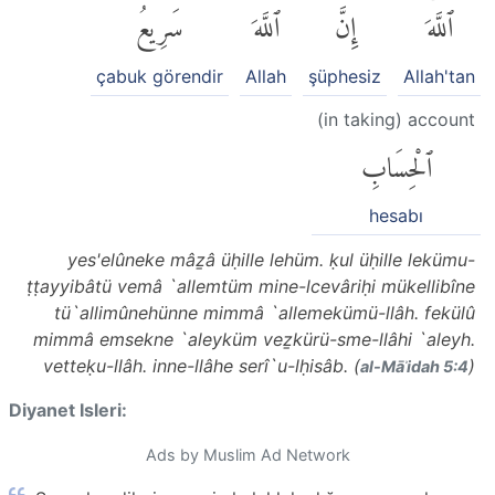
ٱللَّهَۚ
إِنَّ
ٱللَّهَ
سَرِيعُ
çabuk görendir
Allah
şüphesiz
Allah'tan
(in taking) account
ٱلْحِسَابِ
hesabı
yes'elûneke mâẕâ üḥille lehüm. ḳul üḥille lekümu-
ṭṭayyibâtü vemâ `allemtüm mine-lcevâriḥi mükellibîne
tü`allimûnehünne mimmâ `allemekümü-llâh. fekülû
mimmâ emsekne `aleyküm veẕkürü-sme-llâhi `aleyh.
vetteḳu-llâh. inne-llâhe serî`u-lḥisâb. (
)
al-Māʾidah 5:4
Diyanet Isleri:
Ads by Muslim Ad Network