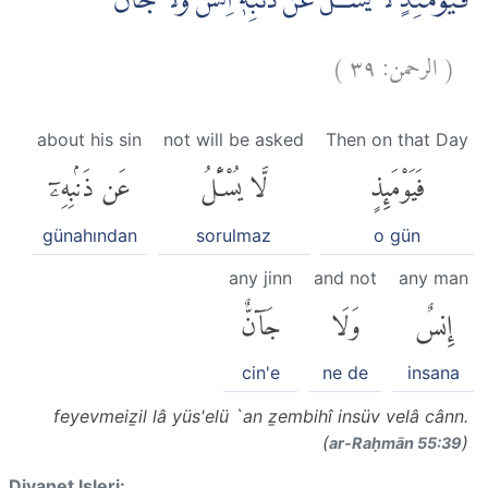
فَيَوْمَئِذٍ لَّا يُسْـَٔلُ عَنْ ذَنْۢبِهٖٓ اِنْسٌ وَّلَا جَاۤنٌّۚ
)
٣٩
الرحمن:
(
about his sin
not will be asked
Then on that Day
فَيَوْمَئِذٍ
لَّا يُسْـَٔلُ
عَن ذَنۢبِهِۦٓ
günahından
sorulmaz
o gün
any jinn
and not
any man
إِنسٌ
وَلَا
جَآنٌّ
cin'e
ne de
insana
feyevmeiẕil lâ yüs'elü `an ẕembihî insüv velâ cânn.
(
)
ar-Raḥmān 55:39
Diyanet Isleri: