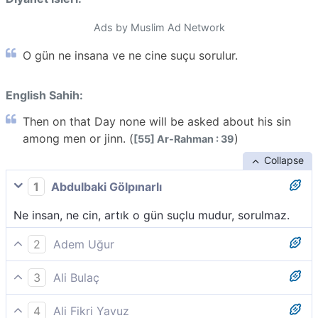
Ads by Muslim Ad Network
O gün ne insana ve ne cine suçu sorulur.
English Sahih:
Then on that Day none will be asked about his sin
among men or jinn. (
)
[55] Ar-Rahman : 39
Collapse
1
Abdulbaki Gölpınarlı
Ne insan, ne cin, artık o gün suçlu mudur, sorulmaz.
2
Adem Uğur
İşte o gün insana da cine de günahı sorulmaz.
3
Ali Bulaç
İşte o gün, ne insana, ne cinne günahından sorulmaz.
4
Ali Fikri Yavuz