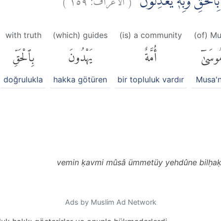
بِالْحَقِّ وَبِهٖ يَعْدِلُوْنَ
with truth
(which) guides
(is) a community
(of) M
ُوسَىٰٓ
أُمَّةٌ
يَهْدُونَ
بِٱلْحَقِّ
doğrulukla
hakka götüren
bir topluluk vardır
Musa'n
vemin ḳavmi mûsâ ümmetüy yehdûne bilḥaḳḳi
Ads by Muslim Ad Network