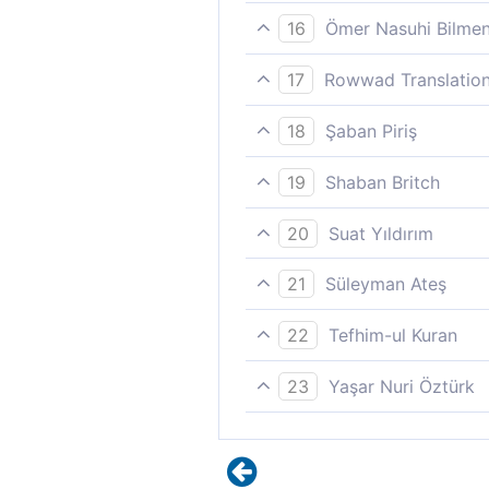
Musa'nın kavminden hak ile 
16
Ömer Nasuhi Bilme
Ve Mûsa´nın kavminden bir ce
17
Rowwad Translation
Musa’nın kavminden (insanlar
18
Şaban Piriş
Musa’nın kavminden hakkı gö
19
Shaban Britch
Mûsâ’nın kavminden (insanlar
20
Suat Yıldırım
Evet! Mûsâ'nın kavminden bir
21
Süleyman Ateş
adaleti tatbik ederler. [3,11
Musa kavmi içinde doğrulukl
22
Tefhim-ul Kuran
Musa´nın kavminden hakka il
23
Yaşar Nuri Öztürk
Mûsa kavminden bir topluluk 
gözetir.