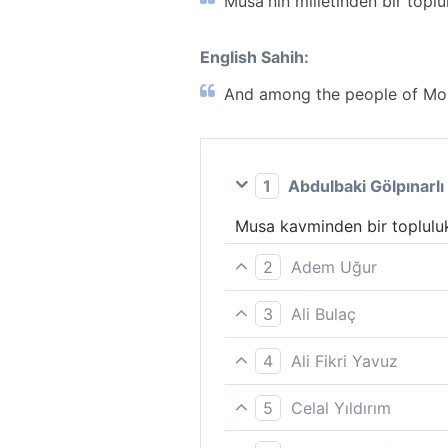
Musa'nın milletinden bir toplu
English Sahih:
And among the people of Mose
1
Abdulbaki Gölpınarlı
Musa kavminden bir topluluk
2
Adem Uğur
Musa´nın kavminden hak ile 
3
Ali Bulaç
Musa'nın kavminden hakka il
4
Ali Fikri Yavuz
Mûsa’nın kavminden, insanlar
5
Celal Yıldırım
Musa´nın kavminden bir toplu