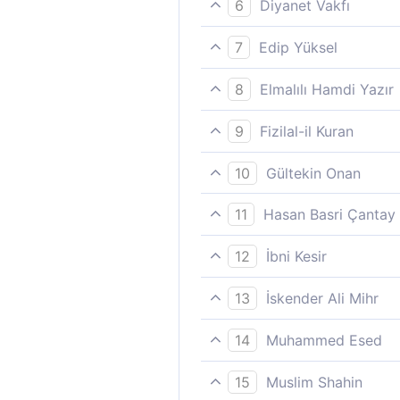
6
Diyanet Vakfı
Musa'nın kavminden hak ile 
7
Edip Yüksel
Musa'nın halkından bir toplu
8
Elmalılı Hamdi Yazır
Musa'nın kavminden doğru yo
9
Fizilal-il Kuran
Musa´nın soydaşlarından insa
10
Gültekin Onan
Musa´nın kavminden hakka i
11
Hasan Basri Çantay
Musânın kavminden bir cemâa
12
İbni Kesir
Musa´nın kavminden bir toplu
13
İskender Ali Mihr
Ve Musa (A.S)´ın kavminden b
14
Muhammed Esed
adaletle hükmederler.
Musa´nın (görevlendirildiği)
15
Muslim Shahin
insanlar vardı