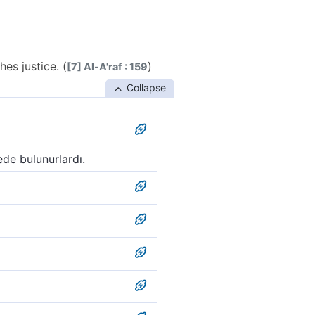
es justice. (
)
[7] Al-A'raf : 159
Collapse
de bulunurlardı.
luk vardır.
rdı.
nla adaleti yansıtırlar.