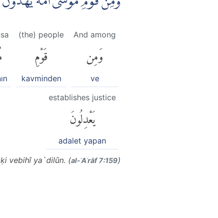
وَمِنْ قَوْمِ مُوْسٰٓى اُمَّةٌ يَّهْدُوْنَ 
usa
(the) people
And among
وَمِن
قَوْمِ
م
ın
kavminden
ve
establishes justice
يَعْدِلُونَ
adalet yapan
 vebihî ya`dilûn. (
)
al-ʾAʿrāf 7:159