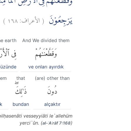
وَقَطَّعْنٰهُمْ فِى الْاَرْضِ اُمَمًاۚ مِن
)
١٦٨
الأعراف:
(
يَرْجِعُوْنَ
he earth
And We divided them
وَقَطَّعْنَٰهُمْ
فِى ٱلْأَ
yüzünde
ve onları ayırdık
hem
that
(are) other than
دُونَ
ذَٰلِكَۖ
ık
bundan
alçaktır
lḥasenâti vesseyyiâti le`allehüm
yerci`ûn. (
)
al-ʾAʿrāf 7:168