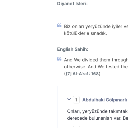
Diyanet Isleri:
Biz onları yeryüzünde iyiler ve
kötülüklerle sınadık.
English Sahih:
And We divided them through
otherwise. And We tested the
(
)
[7] Al-A'raf : 168
1
Abdulbaki Gölpınarlı
Onları, yeryüzünde takımtakım
derecede bulunanları var. Belk