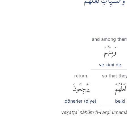
َالسَّيِّاٰتِ لَعَلَّهُمْ
and among the
وَمِنْهُمْ
ve kimi de
return
so that the
لَعَلَّهُمْ
يَرْجِعُونَ
dönerler (diye)
belki
veḳaṭṭa`nâhüm fi-l'arḍi ümemâ