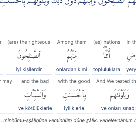
ْهُمُ الصّٰلِحُوْنَ وَمِنْهُمْ دُوْنَ ذٰلِكَ ۖوَبَلَوْنٰهُمْ بِالْحَسَنٰتِ و
m
(are) the righteous
Among them
(as) nations
in t
رْضِ
أُمَمًاۖ
مِّنْهُمُ
ٱلصَّٰلِحُونَ
iyi kişilerdir
onlardan kimi
topluluklara
yer
y may
and the bad
with the good
And We tested t
وَبَلَوْنَٰهُم
بِٱلْحَسَنَٰتِ
وَٱلسَّيِّـَٔاتِ
ve kötülüklerle
iyiliklerle
ve onları sınad
. minhümu-ṣṣâliḥûne veminhüm dûne ẕâlik. vebelevnâhüm bi