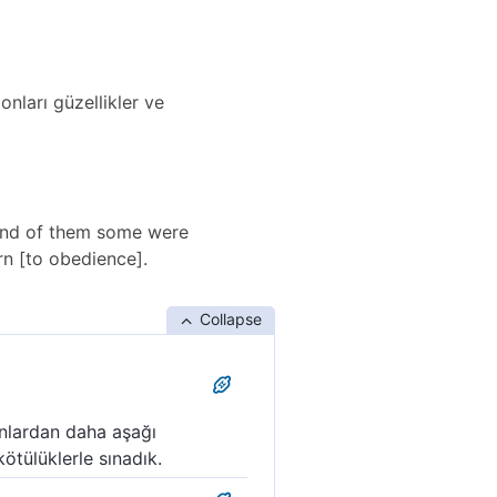
onları güzellikler ve
 and of them some were
n [to obedience].
Collapse
 onlardan daha aşağı
kötülüklerle sınadık.