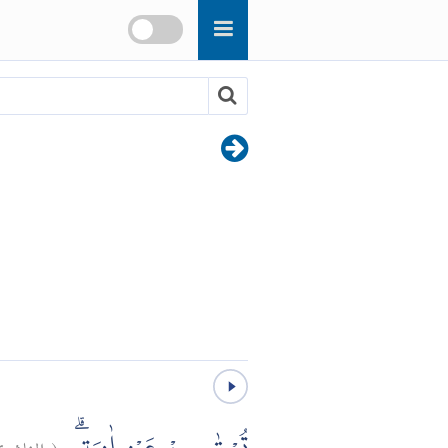
الغاشي:
(