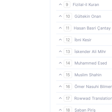
Onlara kızgın bir kaynaktan s
9
Fizilal-il Kuran
Kızgın bir kaynaktan içirilirle
10
Gültekin Onan
Kaynar bir kaynaktan içirilirl
11
Hasan Basri Çantay
son derece sıcak, bir kaynak
12
İbni Kesir
Kızgın bir kaynaktan içirilece
13
İskender Ali Mihr
Kaynar su pınarından içirilirle
14
Muhammed Esed
ve kaynar bir pınardan tatm
15
Muslim Shahin
Onlara kaynar su pınarından iç
16
Ömer Nasuhi Bilme
(5-7) Pek hararetli kaynaktan
17
Rowwad Translation
ne de açlıktan kurtarır.
Son derece kızgın bir kaynakta
18
Şaban Piriş