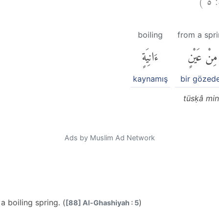
boiling
from a spr
مِنْ عَيْنٍ
ءَانِيَةٍ
kaynamış
bir gözed
tüsḳâ min
Ads by Muslim Ad Network
a boiling spring. (
)
[88] Al-Ghashiyah : 5