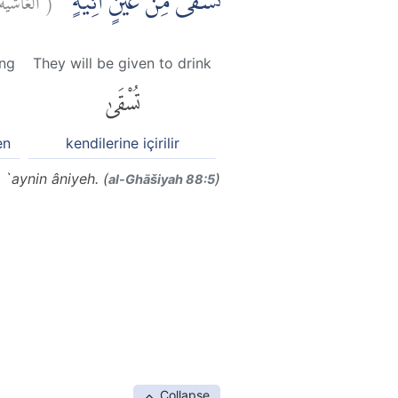
تُسْقٰى مِنْ عَيْنٍ اٰنِيَةٍ ۗ
ing
They will be given to drink
تُسْقَىٰ
en
kendilerine içirilir
 `aynin âniyeh. (
)
al-Ghāšiyah 88:5
Collapse