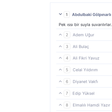
1
Abdulbaki Gölpınarlı
Pek ıssı bir suyla suvarılırlar.
2
Adem Uğur
Onlara kaynar su pınarından iç
3
Ali Bulaç
Kaynar bir kaynaktan içirilirl
4
Ali Fikri Yavuz
Kaynar bir kaynaktan içirilirl
5
Celal Yıldırım
Çok sıcak bir kaynaktan içiril
6
Diyanet Vakfı
Onlara kaynar su pınarından iç
7
Edip Yüksel
Kaynar bir pınardan içirilirler
8
Elmalılı Hamdi Yazır