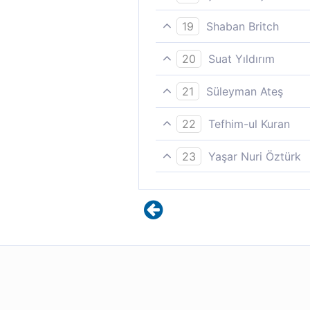
Kızgın bir kaynaktan içen.
19
Shaban Britch
Kızgın bir kaynaktan içen,
20
Suat Yıldırım
Susayınca kaynar su kaynaya
21
Süleyman Ateş
Kendilerine kaynamış bir göze
22
Tefhim-ul Kuran
Kaynar bir kaynaktan içirilirl
23
Yaşar Nuri Öztürk
Ateşimsi bir kaynaktan sulanı