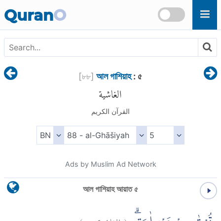
Skip to main content
Quran
O
[
৮৮
]
আল গাশিয়াহ
: ৫
الغاشية
القرآن الكريم
Ads by Muslim Ad Network
আল গাশিয়াহ আয়াত ৫
)
٥
الغاشية:
(