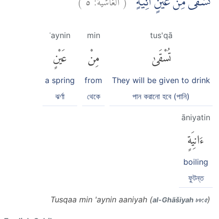
تُسْقٰى مِنْ عَيْنٍ اٰنِيَةٍ ۗ
ʿaynin
min
tus'qā
تُسْقَىٰ
مِنْ
عَيْنٍ
a spring
from
They will be given to drink
ঝর্ণা
থেকে
পান করানো হবে (পানি)
āniyatin
ءَانِيَةٍ
boiling
ফুটন্ত
Tusqaa min 'aynin aaniyah (
)
al-Ghāšiyah ৮৮:৫