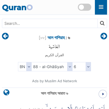
Skip to main content
Quran
O
[
৮৮
]
আল গাশিয়াহ
: ৬
الغاشية
القرآن الكريم
Ads by Muslim Ad Network
আল গাশিয়াহ আয়াত ৬
)
٦
الغاشية:
(