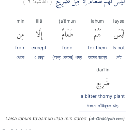
لَيْسَ لَهُمْ طَعَامٌ اِلَّا مِنْ ضَرِيْعٍۙ
min
illā
ṭaʿāmun
lahum
laysa
لَّيْسَ
لَهُمْ
طَعَامٌ
إِلَّا
مِن
from
except
food
for them
Is not
থেকে
এ ছাড়া
(অন্য কোনো) খাদ্য
তাদের জন্যে
নেই
ḍarīʿin
ضَرِيعٍ
a bitter thorny plant
শুকনো কাঁটাযুক্ত ঝাড়
Laisa lahum ta'aamun illaa min daree' (
)
al-Ghāšiyah ৮৮:৬