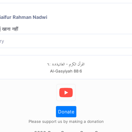
Saifur Rahman Nadwi
 खाना नहीं
ry
 भोजन सामग्री नहीं होगी।
٦
:
٨٨
الغاشية
القرآن الكريم
-
Al-Gasyiyah
88
:
6
Donate
Please support us by making a donation