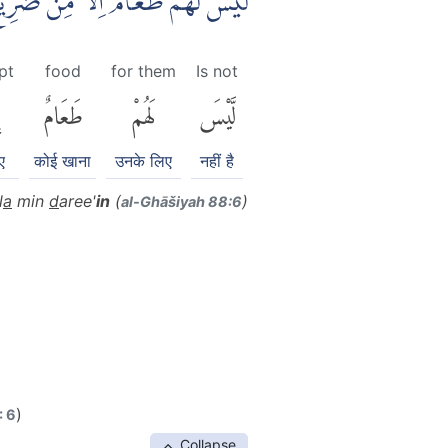
لَيْسَ لَهُمْ طَعَامٌ اِلَّا مِنْ ضَرِي
pt
food
for them
Is not
لَّيْسَ
لَهُمْ
طَعَامٌ
ए
कोई खाना
उनके लिए
नहीं है
l
a
min
d
aree'
in
(
)
al-Ghāšiyah 88:6
)
: 6
Collapse