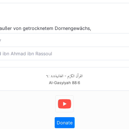
se außer von getrocknetem Dornengewächs,
y
 trockenen Dornen,
ibn Ahmad ibn Rassoul
e Speise geben außer Dornsträuchern
٦
:
٨٨
الغاشية
القرآن الكريم
-
Al-Gasyiyah
88
:
6
Donate