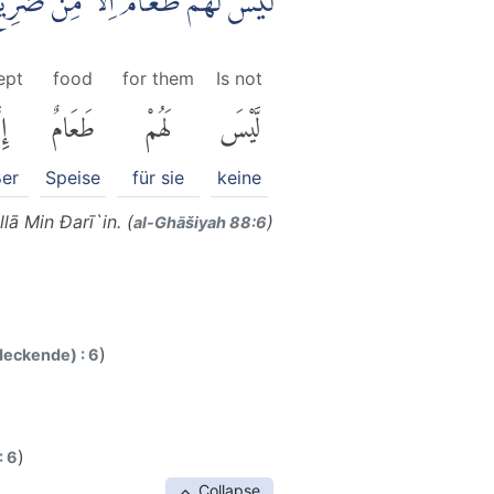
لَيْسَ لَهُمْ طَعَامٌ اِلَّا مِنْ ضَرِي
ept
food
for them
Is not
لَّيْسَ
لَهُمْ
طَعَامٌ
إِ
er
Speise
für sie
keine
ā Min Đarī`in. (
)
al-Ghāšiyah 88:6
)
deckende) : 6
)
: 6
Collapse