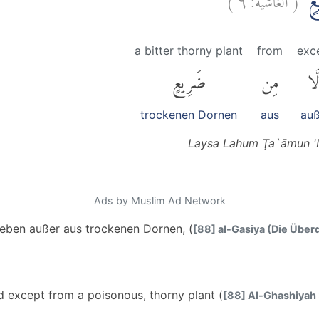
ْعٍۙ
a bitter thorny plant
from
exc
لَّا
مِن
ضَرِيعٍ
trockenen Dornen
aus
auß
Laysa Lahum Ţa`āmun 'Ill
Ads by Muslim Ad Network
 geben außer aus trockenen Dornen, (
[88] al-Gasiya (Die Über
d except from a poisonous, thorny plant (
[88] Al-Ghashiyah 