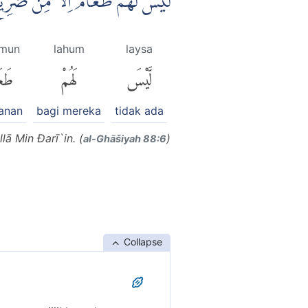
لَيْسَ لَهُمْ طَعَامٌ اِلَّا مِنْ ضَرِي
āmun
lahum
laysa
لَّيْسَ
لَهُمْ
طَعَ
anan
bagi mereka
tidak ada
ā Min Đarī`in. (
)
al-Ghāšiyah 88:6
Collapse