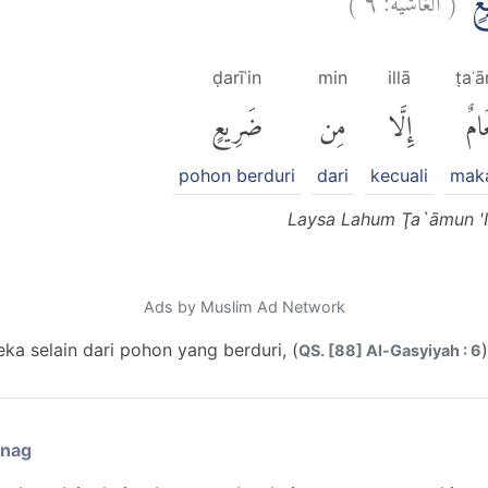
ْعٍۙ
ḍarīʿin
min
illā
ṭaʿ
امٌ
إِلَّا
مِن
ضَرِيعٍ
pohon berduri
dari
kecuali
mak
Laysa Lahum Ţa`āmun 'Ill
Ads by Muslim Ad Network
a selain dari pohon yang berduri, (
)
QS. [88] Al-Gasyiyah : 6
enag