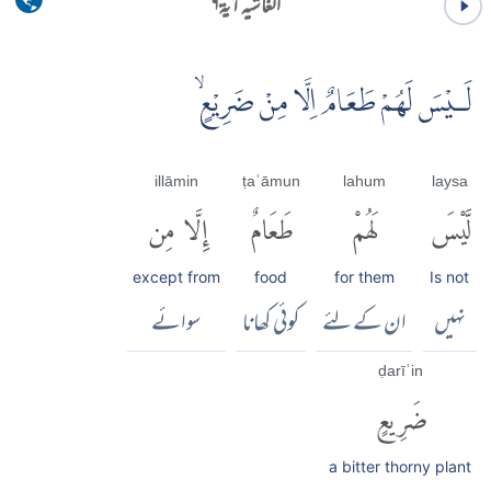
الغاشیہ آية ۶
لَـيْسَ لَهُمْ طَعَامٌ اِلَّا مِنْ ضَرِيْعٍۙ
illā min
ṭaʿāmun
lahum
laysa
لَّيْسَ
لَهُمْ
طَعَامٌ
إِلَّا مِن
except from
food
for them
Is not
نہیں
ان کے لئے
کوئی کھانا
سوائے
ḍarīʿin
ضَرِيعٍ
a bitter thorny plant