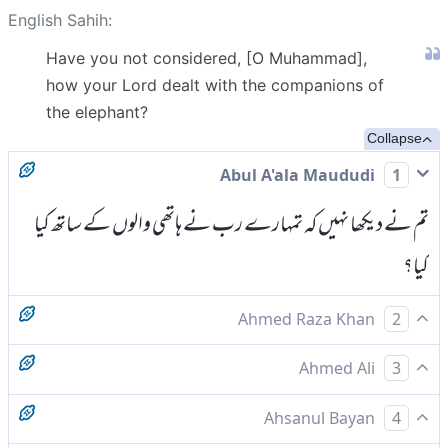
English Sahih:
Have you not considered, [O Muhammad],
how your Lord dealt with the companions of
the elephant?
Collapse
Abul A'ala Maududi
1
تم نے دیکھا نہیں کہ تمہارے رب نے ہاتھی والوں کے ساتھ کیا
کیا؟
Ahmed Raza Khan
2
اے محبوب! کیا تم نے نہ دیکھا تمہارے رب نے ان ہاتھی والوں
Ahmed Ali
3
کیا حال کیا
کیا آپ نے نہیں دیکھا کہ آپ کے رب نے ہاتھی والوں سے کیا
Ahsanul Bayan
4