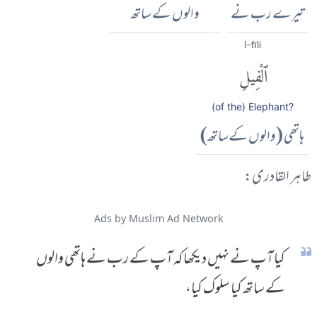
تیرے رب نے
والوں کے ساتھ
l-fīli
ٱلْفِيلِ
(of the) Elephant?
ہاتھی (والوں کےساتھ)
طاہر القادری:
Ads by Muslim Ad Network
کیا آپ نے نہیں دیکھا کہ آپ کے رب نے ہاتھی والوں
کے ساتھ کیا سلوک کیا،