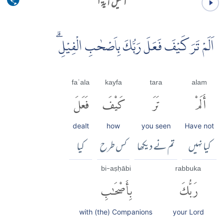
الفیل آية ۱
اَلَمْ تَرَ كَيْفَ فَعَلَ رَبُّكَ بِاَصْحٰبِ الْفِيْلِۗ
faʿala
kayfa
tara
alam
أَلَمْ
تَرَ
كَيْفَ
فَعَلَ
dealt
how
you seen
Have not
کیا نہیں
تم نے دیکھا
کس طرح
کیا
bi-aṣḥābi
rabbuka
رَبُّكَ
بِأَصْحَٰبِ
with (the) Companions
your Lord