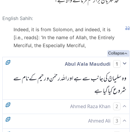
حد مہربان بڑا رحم فرمانے والا ہے،
English Sahih:
Indeed, it is from Solomon, and indeed, it is
[i.e., reads]: 'In the name of Allah, the Entirely
Merciful, the Especially Merciful,
Collapse
Abul A'ala Maududi
1
وہ سلیمانؑ کی جانب سے ہے اور اللہ رحمٰن و رحیم کے نام سے
شروع کیا گیا ہے
Ahmed Raza Khan
2
بیشک وہ سلیمان کی طرف سے ہے اور بیشک وہ اللہ کے نام سے
Ahmed Ali
3