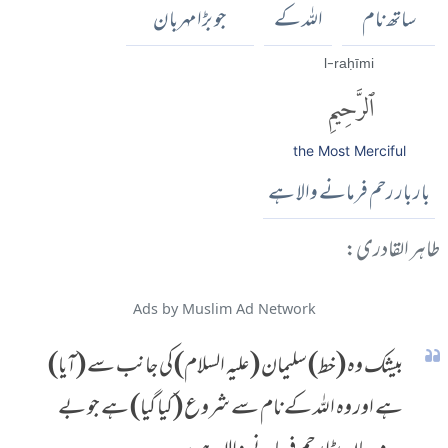
ساتھ نام
اللہ کے
جو بڑا مہربان
l-raḥīmi
ٱلرَّحِيمِ
the Most Merciful
بار بار رحم فرمانے والا ہے
طاہر القادری:
Ads by Muslim Ad Network
بیشک وہ (خط) سلیمان (علیہ السلام) کی جانب سے (آیا)
ہے اور وہ اللہ کے نام سے شروع (کیا گیا) ہے جو بے