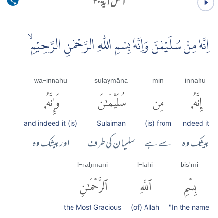
النمل آية ۳۰
اِنَّهٗ مِنْ سُلَيْمٰنَ وَاِنَّهٗ بِسْمِ اللّٰهِ الرَّحْمٰنِ الرَّحِيْمِۙ
wa-innahu
sulaymāna
min
innahu
إِنَّهُۥ
مِن
سُلَيْمَٰنَ
وَإِنَّهُۥ
and indeed it (is)
Sulaiman
(is) from
Indeed it
بیشک وہ
سے ہے
سلیمان کی طرف
اور بیشک وہ
l-raḥmāni
l-lahi
bis'mi
بِسْمِ
ٱللَّهِ
ٱلرَّحْمَٰنِ
the Most Gracious
(of) Allah
"In the name