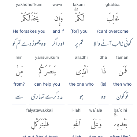
yakhdhul'kum
wa-in
lakum
ghāliba
غَالِبَ
لَكُمْۖ
وَإِن
يَخْذُلْكُمْ
He forsakes you
and if
[for] you
(can) overcome
کوئی غالب آنے والا
تم پر
اور اگر
وہ چھوڑ دے تم کو
min
yanṣurukum
alladhī
dhā
faman
فَمَن
ذَا
ٱلَّذِى
يَنصُرُكُم
مِّنۢ
from?
can help you
the one who
(is)
then who
تو کون
وہ
جو
مدد کرے تمہاری
سے
falyatawakkali
l-lahi
waʿalā
baʿdihi
بَعْدِهِۦۗ
وَعَلَى
ٱللَّهِ
فَلْيَتَوَكَّلِ
let put (their) trust
Allah
And on
after Him?