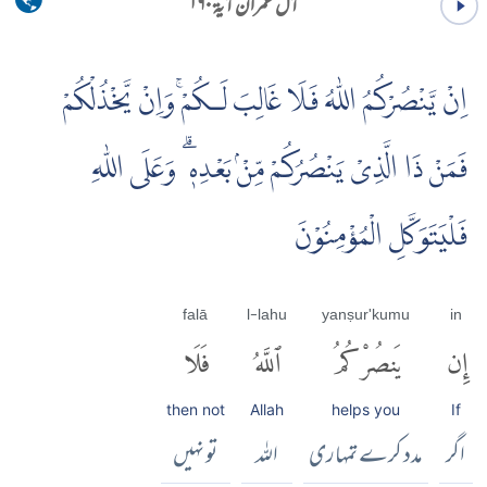
آل عمران آية ۱۶۰
اِنْ يَّنْصُرْكُمُ اللّٰهُ فَلَا غَالِبَ لَـكُمْۚ وَاِنْ يَّخْذُلْكُمْ
فَمَنْ ذَا الَّذِىْ يَنْصُرُكُمْ مِّنْۢ بَعْدِهٖ ۗ وَعَلَى اللّٰهِ
فَلْيَتَوَكَّلِ الْمُؤْمِنُوْنَ
falā
l-lahu
yanṣur'kumu
in
إِن
يَنصُرْكُمُ
ٱللَّهُ
فَلَا
then not
Allah
helps you
If
اگر
مدد کرے تمہاری
اللہ
تو نہیں