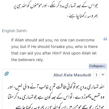
جو اس کے بعد تمہاری مدد کر سکے، اور مؤمنوں کو اللہ ہی پر
بھروسہ رکھنا چاہئے،
English Sahih:
If Allah should aid you, no one can overcome
you; but if He should forsake you, who is there
that can aid you after Him? And upon Allah let
the believers rely.
Collapse
Abul A'ala Maududi
1
اللہ تمہاری مدد پر ہو تو کوئی طاقت تم پر غالب آنے والی نہیں، اور
وہ تمہیں چھوڑ دے، تو اس کے بعد کون ہے جو تمہاری مدد کرسکتا
ہو؟ پس جو سچے مومن ہیں ان کو اللہ ہی پر بھروسہ رکھنا چاہیے