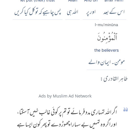
اس کے بعد
اور پر
اللہ ہی
پس چاہیے کہ توکل کیا کریں
l-mu'minūna
ٱلْمُؤْمِنُونَ
the believers
مومن۔ ایمان والے
طاہر القادری:
Ads by Muslim Ad Network
اگر اللہ تمہاری مدد فرمائے تو تم پر کوئی غالب نہیں آسکتا،
اور اگر وہ تمہیں بے سہارا چھوڑ دے تو پھر کون ایسا ہے