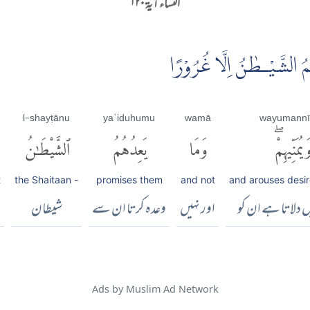
النساء آية ۱۲۰
ُمُ الشَّيْـطٰنُ اِلَّا غُرُوْرًا
l-shayṭānu
yaʿiduhumu
wamā
wayumannī
َيُمَنِّيهِمْۖ
وَمَا
يَعِدُهُمُ
ٱلشَّيْطَٰنُ
t
the Shaitaan -
promises them
and not
and arouses desir
ں دلاتا ہے ان کو
اور نہیں
وعدہ کرتا ان سے
شیطان
Ads by Muslim Ad Network