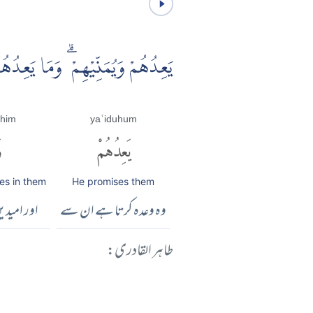
يَعِدُهُمْ وَيُمَنِّيْهِمْ ۗ وَمَا يَعِدُه
him
yaʿiduhum
يَعِدُهُمْ
و
es in them
He promises them
وہ وعدہ کرتا ہے ان سے
اور امیدی
طاہر القادری: