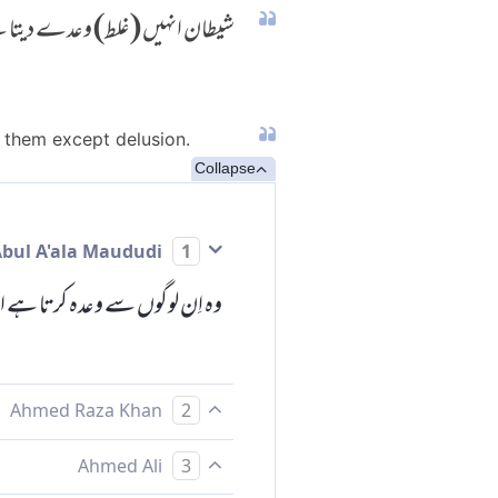
شیطان انہیں (غلط) وعدے دیتا ہے 
e them except delusion.
Collapse
Abul A'ala Maududi
1
وہ اِن لوگوں سے وعدہ کرتا ہے 
Ahmed Raza Khan
2
شیطان انہیں وعدے دیتا ہے اور
Ahmed Ali
3