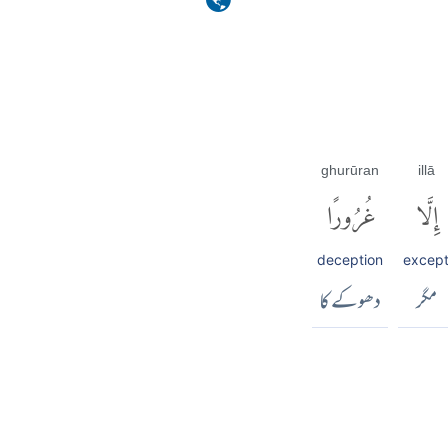
ghurūran
illā
إِلَّا
غُرُورًا
deception
excep
مگر
دھوکے کا