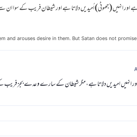
اور انہیں (جھوٹی) اُمیدیں دلاتا ہے اور شیطان فریب کے سوا ان سے ک
hem and arouses desire in them. But Satan does not promis
اور انہیں امیدیں دلاتا ہے، مگر شیطان کے سارے وعدے بجز فریب کے ا
 آرزوئیں دلاتا ہے اور شیطان انہیں وعدے نہیں دیتا مگر فریب کے