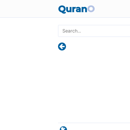
Quran
O