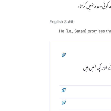
وئی وعدہ نہیں کرتا،
English Sahih:
He [i.e., Satan] promises t
ور کچھ نہیں ہیں